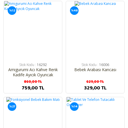
%12
%48
Stok Kodu :
16292
Stok Kodu :
16006
Amigurumi Acı Kahve Renk
Bebek Arabası Kancası
Kadife Ayıcık Oyuncak
860,00 TL
629,00 TL
759,00 TL
329,00 TL
%27
%14