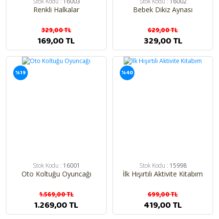
Stok Kodu :
16003
Stok Kodu :
16002
Renkli Halkalar
Bebek Dikiz Aynası
329,00 TL
629,00 TL
169,00 TL
329,00 TL
%19
%40
Stok Kodu :
16001
Stok Kodu :
15998
Oto Koltuğu Oyuncağı
İlk Hışırtılı Aktivite Kitabım
1.569,00 TL
699,00 TL
1.269,00 TL
419,00 TL