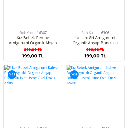
Stok Kodu :
16307
Stok Kodu :
16306
Kız Bebek Pembe
Unisex Gri Amigurumi
Amigurumi Organik Ahşap
Organik Ahşap Boncuklu
Boncuklu İsimli İsme Özel
İsimli İsme Özel Emzik Askısı
299,00 TL
299,00 TL
Emzik Askısı
199,00 TL
199,00 TL
%29
%29