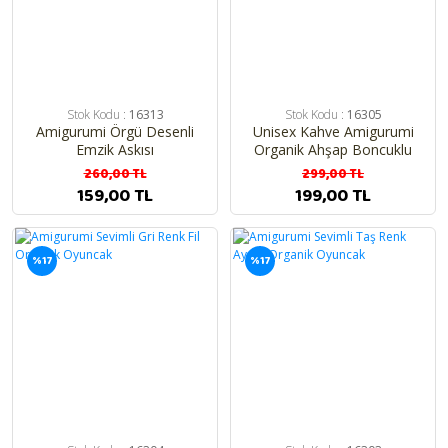
Stok Kodu :
16313
Stok Kodu :
16305
Amigurumi Örgü Desenli
Unisex Kahve Amigurumi
Emzik Askısı
Organik Ahşap Boncuklu
İsimli İsme Özel Emzik Askısı
260,00 TL
299,00 TL
159,00 TL
199,00 TL
%17
%17