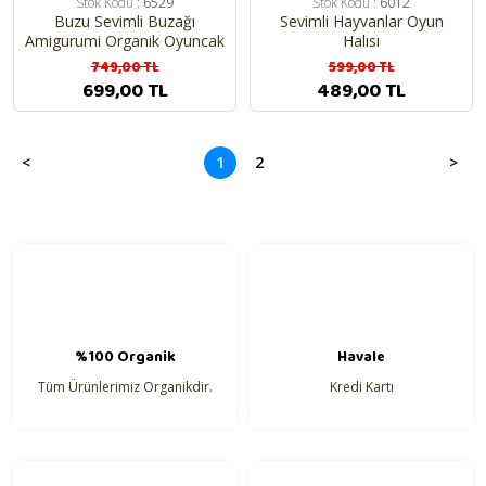
Stok Kodu :
6529
Stok Kodu :
6012
Buzu Sevimli Buzağı
Sevimli Hayvanlar Oyun
Amigurumi Organik Oyuncak
Halısı
749,00 TL
599,00 TL
699,00 TL
489,00 TL
1
2
%100 Organik
Havale
Tüm Ürünlerimiz Organikdir.
Kredi Kartı