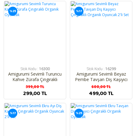
%25
%17
Stok Kodu :
16300
Stok Kodu :
16299
Amigurumi Sevimli Turuncu
Amigurumi Sevimli Beyaz
Kahve Zürafa Çıngıraklı
Pembe Tavşan Diş Kaşıyıcı
Organik Oyuncak
Çıngıraklı Organik Oyuncak
399,00 TL
600,00 TL
2'li Set
299,00 TL
499,00 TL
%17
%25