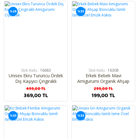
%26
%33
Stok Kodu :
16683
Stok Kodu :
16308
Unisex Ekru Turuncu Ördek
Erkek Bebek Mavi
Diş Kaşıyıcı Çıngıraklı
Amigurumi Organik Ahşap
Amigurumi Oyuncak
Boncuklu İsimli İsme Özel
499,00 TL
299,00 TL
Emzik Askısı
369,00 TL
199,00 TL
%33
%33