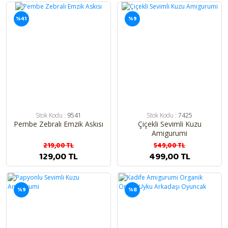
%41
%9
Stok Kodu :
9541
Stok Kodu :
7425
Pembe Zebralı Emzik Askısı
Çiçekli Sevimli Kuzu
Amigurumi
219,00 TL
549,00 TL
129,00 TL
499,00 TL
%9
%8