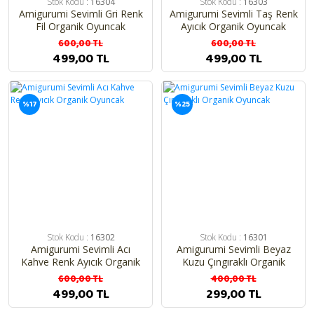
Stok Kodu :
16304
Stok Kodu :
16303
Amigurumi Sevimli Gri Renk
Amigurumi Sevimli Taş Renk
Fil Organik Oyuncak
Ayıcık Organik Oyuncak
600,00 TL
600,00 TL
499,00 TL
499,00 TL
%17
%25
Stok Kodu :
16302
Stok Kodu :
16301
Amigurumi Sevimli Acı
Amigurumi Sevimli Beyaz
Kahve Renk Ayıcık Organik
Kuzu Çıngıraklı Organik
Oyuncak
Oyuncak
600,00 TL
400,00 TL
499,00 TL
299,00 TL