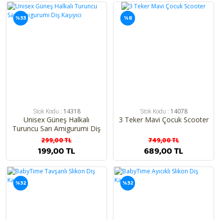
%33
%8
Stok Kodu :
14318
Stok Kodu :
14078
Unisex Güneş Halkalı
3 Teker Mavi Çocuk Scooter
Turuncu Sarı Amigurumi Diş
Kaşıyıcı
299,00 TL
749,00 TL
199,00 TL
689,00 TL
%32
%32