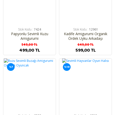
Stok Kodu :
7424
Stok Kodu :
12961
Papyonlu Sevimli Kuzu
Kadife Amigurumi Organik
Amigurumi
Ördek Uyku Arkadaşı
Oyuncak
549,00 TL
649,00 TL
499,00 TL
599,00 TL
%7
%18