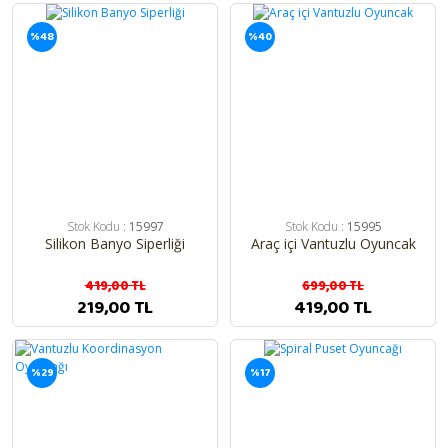
%48
%40
Stok Kodu :
15997
Stok Kodu :
15995
Silikon Banyo Siperliği
Araç içi Vantuzlu Oyuncak
419,00 TL
699,00 TL
219,00 TL
419,00 TL
%29
%17