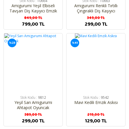
Stok Kodu :
10664
Stok Kodu :
10663
Amigurumi Yeşil Elbiseli
Amigurumi Renkli Tırtıllı
Tavşan Diş Kaşıyıcı Emzik
Çıngıraklı Diş Kaşıyıcı
Askısı 3'lü Set
849,00 TL
349,00 TL
799,00 TL
299,00 TL
%23
%41
Stok Kodu :
9812
Stok Kodu :
9542
Yeşil Sarı Amigurumi
Mavi Kedili Emzik Askısı
Ahtapot Oyuncak
389,00 TL
219,00 TL
299,00 TL
129,00 TL