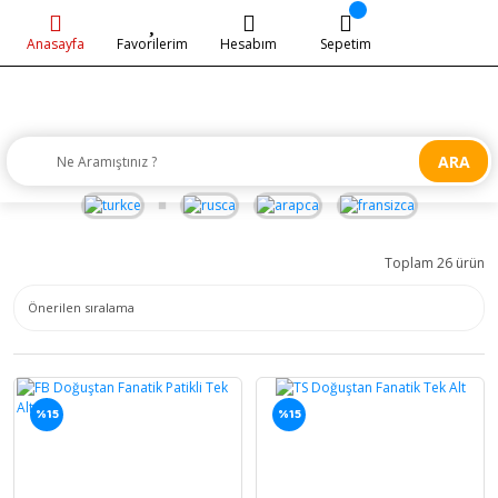
Anasayfa
Favorilerim
Hesabım
Sepetim
ARA
Toplam 26 ürün
%15
%15