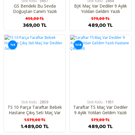
Stok Kodu :
5657
Stok Kodu :
2864
GS Bendeki Bu Sevda
BJK Maç Var Dediler 9 Aylık
Doğuştan Canım Yazılı
Yoldan Geldim Yazılı
Patikli Tulum
Taraftar 4 Parça Hastane
459,00 TL
579,00 TL
Çıkış Seti
369,00 TL
489,00 TL
%6
%16
Stok Kodu :
2859
Stok Kodu :
1951
TS 10 Parça Taraftar Bebek
Taraftar TS Maç Var Dediler
Hastane Çıkış Seti Maç Var
9 Aylık Yoldan Geldim Yazılı
Dediler Geldik
Hastane Çıkış Seti
1.579,00 TL
579,00 TL
1.489,00 TL
489,00 TL