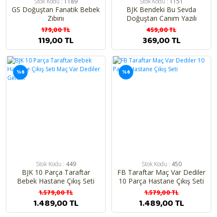
Stok Kodu :
1189
Stok Kodu :
1151
GS Doğuştan Fanatik Bebek
BJK Bendeki Bu Sevda
Zıbını
Doğuştan Canım Yazılı
Patikli Tulum
179,00 TL
459,00 TL
119,00 TL
369,00 TL
%6
%6
Stok Kodu :
449
Stok Kodu :
450
BJK 10 Parça Taraftar
FB Taraftar Maç Var Dediler
Bebek Hastane Çıkış Seti
10 Parça Hastane Çıkış Seti
Maç Var Dediler Geldik
1.579,00 TL
1.579,00 TL
1.489,00 TL
1.489,00 TL