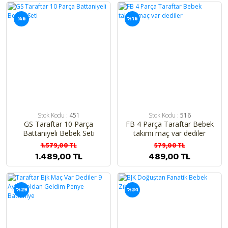
%6
%16
Stok Kodu :
451
Stok Kodu :
516
GS Taraftar 10 Parça
FB 4 Parça Taraftar Bebek
Battaniyeli Bebek Seti
takımı maç var dediler
1.579,00 TL
579,00 TL
1.489,00 TL
489,00 TL
%29
%34