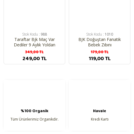
Stok Kodu :
988
Stok Kodu :
1010
Taraftar Bjk Maç Var
BJK Doğuştan Fanatik
Dediler 9 Aylık Yoldan
Bebek Zıbını
Geldim Penye Battaniye
349,00 TL
179,00 TL
249,00 TL
119,00 TL
%100 Organik
Havale
Tüm Ürünlerimiz Organikdir.
Kredi Kartı