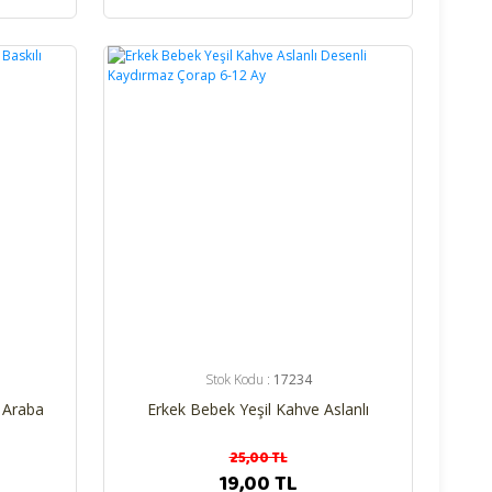
%24
Stok Kodu :
17234
 Araba
Erkek Bebek Yeşil Kahve Aslanlı
Desenli Kaydırmaz Çorap 6-12 Ay
25,00 TL
19,00 TL