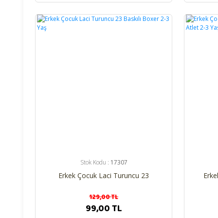
%23
%26
Stok Kodu :
17307
Erkek Çocuk Laci Turuncu 23
Erke
Baskılı Boxer 2-3 Yaş
Ar
129,00 TL
99,00 TL