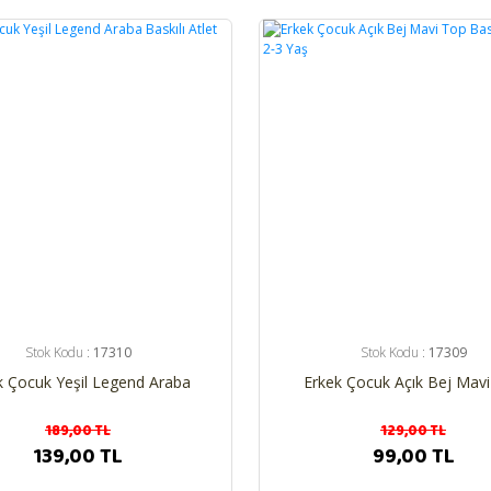
%23
Stok Kodu :
17310
Stok Kodu :
17309
k Çocuk Yeşil Legend Araba
Erkek Çocuk Açık Bej Mav
Baskılı Atlet 2-3 Yaş
Baskılı Boxer 2-3 Yaş
189,00 TL
129,00 TL
139,00 TL
99,00 TL