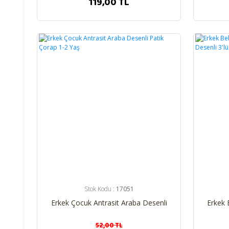
119,00 TL
%25
%25
Stok Kodu :
17051
Erkek Çocuk Antrasit Araba Desenli
Erkek 
Patik Çorap 1-2 Yaş
Koala
52,00 TL