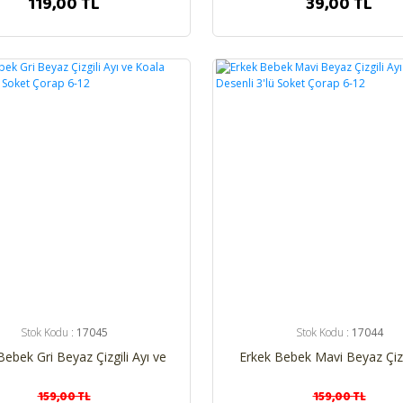
119,00 TL
39,00 TL
%25
Stok Kodu :
17045
Stok Kodu :
17044
Bebek Gri Beyaz Çizgili Ayı ve
Erkek Bebek Mavi Beyaz Çizg
 Desenli 3'lü Soket Çorap 6-
ve Koala Desenli 3'lü Soket
12
6-12
159,00 TL
159,00 TL