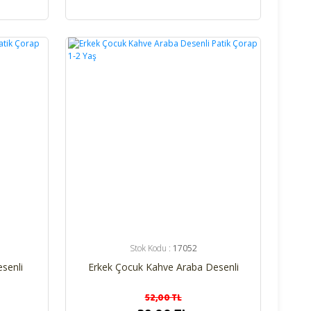
%25
Stok Kodu :
17052
senli
Erkek Çocuk Kahve Araba Desenli
Patik Çorap 1-2 Yaş
52,00 TL