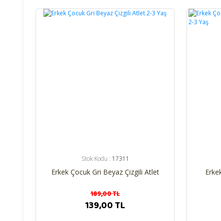
%26
%26
Stok Kodu :
17311
Erkek Çocuk Gri Beyaz Çizgili Atlet
Erke
2-3 Yaş
189,00 TL
139,00 TL