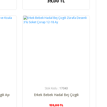
39,00 TL
%25
Stok Kodu :
17043
ili Ayı
Erkek Bebek Hadal Bej Çizgili
 Çorap
Zürafa Desenli 3'lü Soket Çorap 12-
18 Ay
159,00 TL