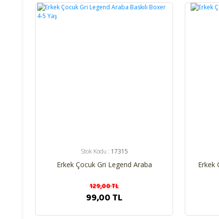
%23
%23
Stok Kodu :
17315
Erkek Çocuk Gri Legend Araba
Erkek 
Baskılı Boxer 4-5 Yaş
129,00 TL
99,00 TL