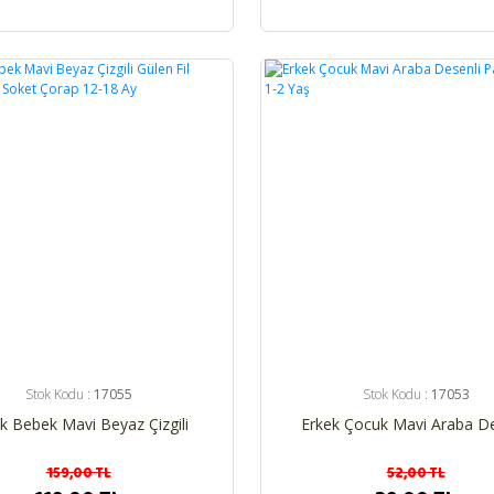
%25
Stok Kodu :
17055
Stok Kodu :
17053
k Bebek Mavi Beyaz Çizgili
Erkek Çocuk Mavi Araba De
 Fil Desenli 3'lü Soket Çorap
Patik Çorap 1-2 Yaş
12-18 Ay
159,00 TL
52,00 TL