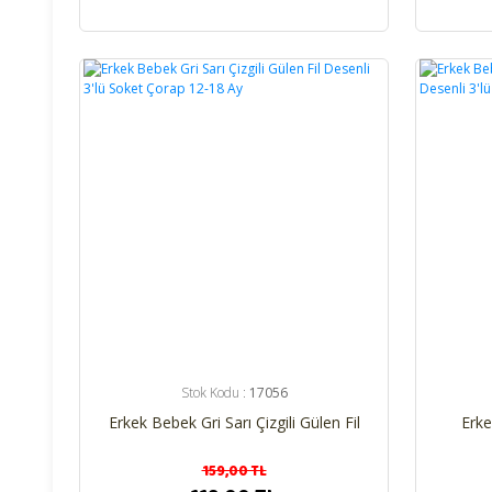
%25
%25
Stok Kodu :
17056
Erkek Bebek Gri Sarı Çizgili Gülen Fil
Erke
Desenli 3'lü Soket Çorap 12-18 Ay
Gülen
159,00 TL