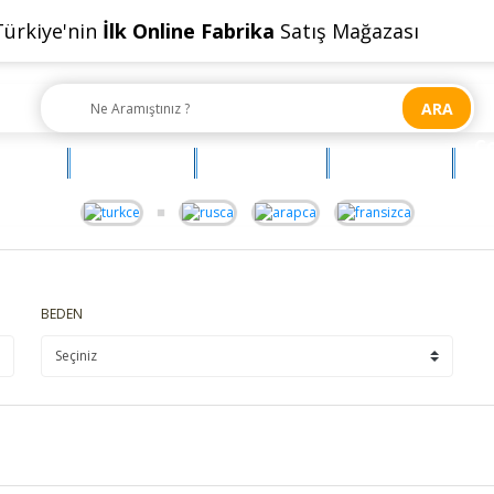
Türkiye'nin
İlk Online Fabrika
Satış Mağazası
ARA
Ç
OYUNCAK
AKSESUAR
BEBEHUM
G
BEDEN