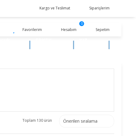
Kargo ve Teslimat
Siparişlerim
0
Favorilerim
Hesabım
Sepetim
ocuk
ERKEK
KIZ
iyim
BEBEK
BEBEK
Toplam 130 ürün