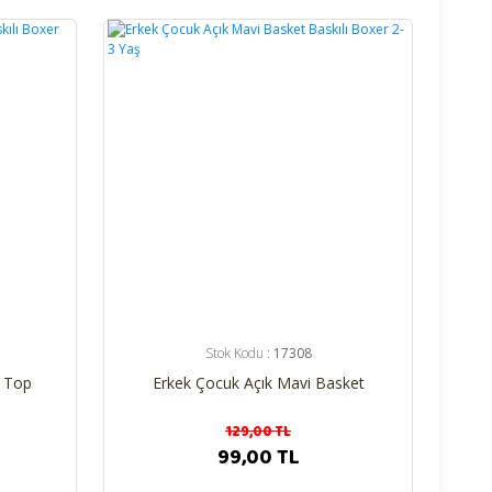
%23
Stok Kodu :
17308
i Top
Erkek Çocuk Açık Mavi Basket
Baskılı Boxer 2-3 Yaş
129,00 TL
99,00 TL