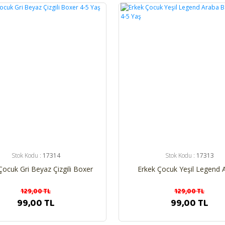
%23
Stok Kodu :
17314
Stok Kodu :
17313
Çocuk Gri Beyaz Çizgili Boxer
Erkek Çocuk Yeşil Legend 
4-5 Yaş
Baskılı Boxer 4-5 Yaş
129,00 TL
129,00 TL
99,00 TL
99,00 TL