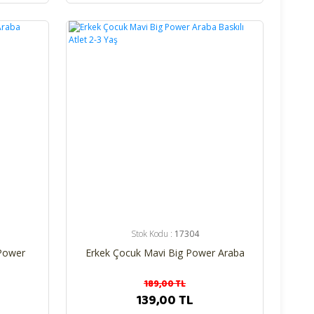
%26
Stok Kodu :
17304
 Power
Erkek Çocuk Mavi Big Power Araba
Yaş
Baskılı Atlet 2-3 Yaş
189,00 TL
139,00 TL