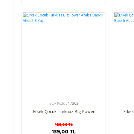
%26
%26
Stok Kodu :
17303
Erkek Çocuk Turkuaz Big Power
Erkek
Araba Baskılı Atlet 2-3 Yaş
Ar
189,00 TL
139,00 TL