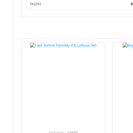
%25
%24
Stok Kodu :
13623