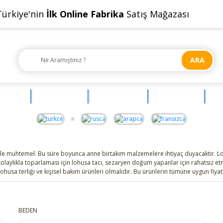
Türkiye'nin
İlk Online Fabrika
Satış Mağazası
ARA
Ç
OYUNCAK
AKSESUAR
BEBEHUM
G
 muhtemel. Bu süre boyunca anne birtakım malzemelere ihtiyaç duyacaktır. Lohus
kolaylıkla toparlaması için lohusa tacı, sezaryen doğum yapanlar için rahatsız e
lohusa terliği ve kişisel bakım ürünleri olmalıdır. Bu ürünlerin tümüne uygun fiya
BEDEN