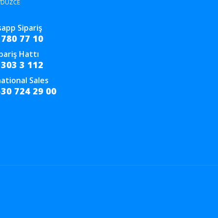
/DÜZCE
app Sipariş
 780 77 10
ipariş Hattı
 303 3 112
ational Sales
530 724 29 00