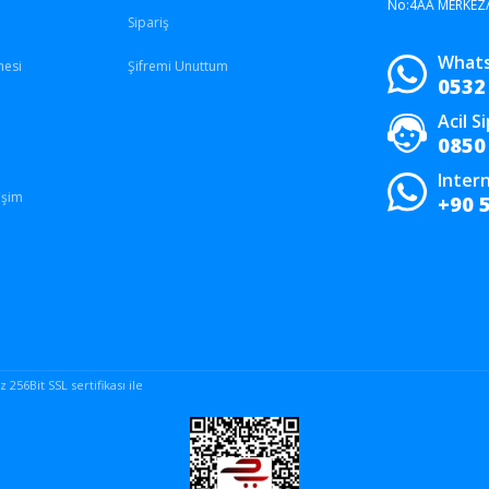
No:4AA MERKEZ
Sipariş
Whats
mesi
Şifremi Unuttum
0532
Acil S
0850
Intern
işim
+90 
256Bit SSL sertifikası ile