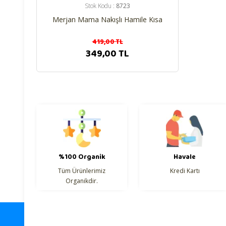
Stok Kodu :
8723
Merjan Mama Nakışlı Hamile Kısa
Kol Tişört
419,00 TL
349,00 TL
%100 Organik
Havale
Tüm Ürünlerimiz
Kredi Kartı
Organikdir.