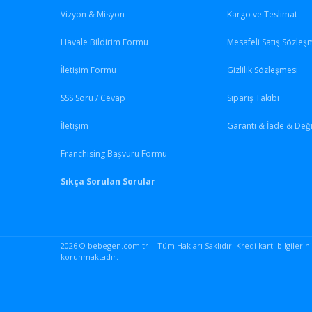
Vizyon & Misyon
Kargo ve Teslimat
Havale Bildirim Formu
Mesafeli Satış Sözleş
İletişim Formu
Gizlilik Sözleşmesi
SSS Soru / Cevap
Sipariş Takibi
İletişim
Garanti & İade & Değ
Franchising Başvuru Formu
Sıkça Sorulan Sorular
2026 © bebegen.com.tr | Tüm Hakları Saklıdır. Kredi kartı bilgileriniz 
korunmaktadır.