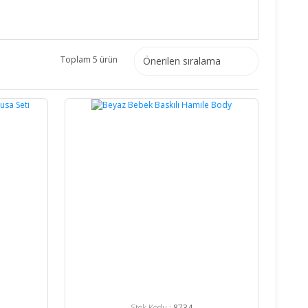
Toplam 5 ürün
%17
Stok Kodu :
8734