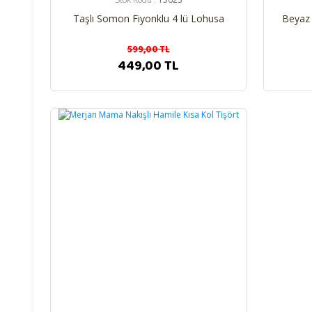
Taşlı Somon Fiyonklu 4 lü Lohusa
Beyaz 
Seti
599,00 TL
449,00 TL
%17