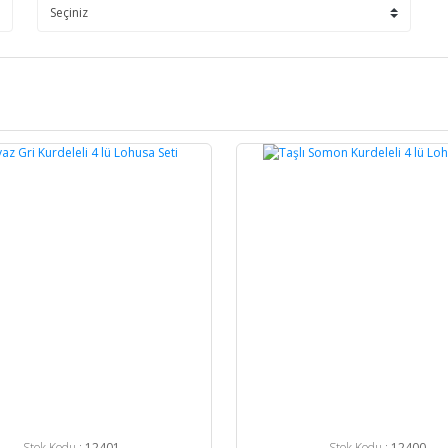
%24
Stok Kodu :
12401
Stok Kodu :
12400