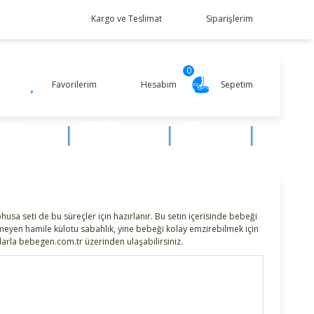
Kargo ve Teslimat
Siparişlerim
0
Favorilerim
Hesabım
Sepetim
ocuk
ERKEK
KIZ
iyim
BEBEK
BEBEK
a seti de bu süreçler için hazırlanır. Bu setin içerisinde bebeği
tmeyen hamile külotu sabahlık, yine bebeği kolay emzirebilmek için
tlarla bebegen.com.tr üzerinden ulaşabilirsiniz.