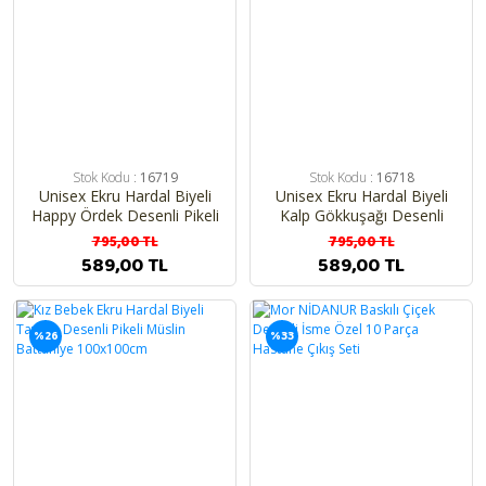
Stok Kodu :
16719
Stok Kodu :
16718
Unisex Ekru Hardal Biyeli
Unisex Ekru Hardal Biyeli
Happy Ördek Desenli Pikeli
Kalp Gökkuşağı Desenli
Müslin Battaniye
Pikeli Müslin Battaniye
795,00 TL
795,00 TL
100x100cm
100x100cm
589,00 TL
589,00 TL
%26
%33