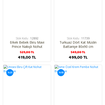
Stok Kodu :
12892
Stok Kodu :
11739
Erkek Bebek Ekru Mavi
Turkuaz Dört Kat Müslin
Prince Nakışlı Nohut
Battaniye 80x90 cm
Battaniye 80x90
529,00 TL
549,00 TL
419,00 TL
499,00 TL
%21
%15