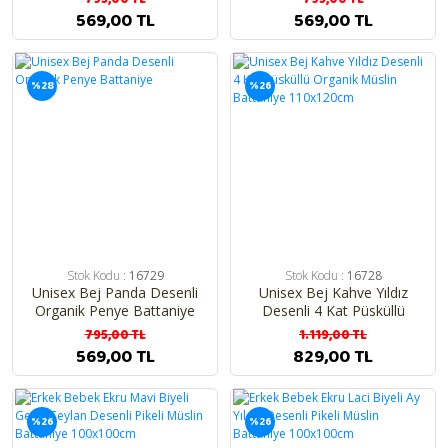
569,00 TL
569,00 TL
Hediyelik Ürünler
Taraftar Bebek Takımları
%28
%26
Bebek Yazlık Modeller
Bebek Kışlık Modeller
Atkı , Bere , Eldiven
Bebek Beslenme Ürünleri
Bebek Kıyafetleri
Stok Kodu :
16729
Stok Kodu :
16728
Unisex Bej Panda Desenli
Unisex Bej Kahve Yıldız
Bebek Yatakları
Organik Penye Battaniye
Desenli 4 Kat Püsküllü
Organik Müslin Battaniye
795,00 TL
1.119,00 TL
110x120cm
Biberon
569,00 TL
829,00 TL
En Yeniler
%26
%26
İsimli Özel Bebek Ürünleri