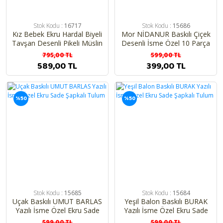
Stok Kodu :
16717
Stok Kodu :
15686
Kız Bebek Ekru Hardal Biyeli
Mor NİDANUR Baskılı Çiçek
Tavşan Desenli Pikeli Müslin
Desenli İsme Özel 10 Parça
Battaniye 100x100cm
Hastane Çıkış Seti
795,00 TL
599,00 TL
589,00 TL
399,00 TL
%50
%50
Stok Kodu :
15685
Stok Kodu :
15684
Uçak Baskılı UMUT BARLAS
Yeşil Balon Baskılı BURAK
Yazılı İsme Özel Ekru Sade
Yazılı İsme Özel Ekru Sade
Şapkalı Tulum
Şapkalı Tulum
599,00 TL
599,00 TL