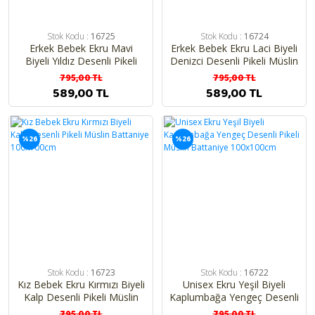
Stok Kodu :
16725
Stok Kodu :
16724
Erkek Bebek Ekru Mavi
Erkek Bebek Ekru Laci Biyeli
Biyeli Yıldız Desenli Pikeli
Denizci Desenli Pikeli Müslin
Müslin Battaniye
Battaniye 100x100cm
795,00 TL
795,00 TL
100x100cm
589,00 TL
589,00 TL
%26
%26
Stok Kodu :
16723
Stok Kodu :
16722
Kız Bebek Ekru Kırmızı Biyeli
Unisex Ekru Yeşil Biyeli
Kalp Desenli Pikeli Müslin
Kaplumbağa Yengeç Desenli
Battaniye 100x100cm
Pikeli Müslin Battaniye
795,00 TL
795,00 TL