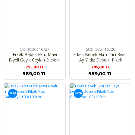
Mayo & Bikini
Stok Kodu :
16727
Stok Kodu :
16726
Erkek Bebek Ekru Mavi
Erkek Bebek Ekru Laci Biyeli
Biyeli Geyik Ceylan Desenli
Ay Yıldız Desenli Pikeli
Pikeli Müslin Battaniye
Müslin Battaniye
795,00 TL
795,00 TL
100x100cm
100x100cm
589,00 TL
589,00 TL
%26
%26