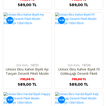
100x100cm
589,00 TL
589,00 TL
%26
%26
Stok Kodu :
16721
Stok Kodu :
16720
Unisex Ekru Kahve Biyeli Ayı
Unisex Ekru Kahve Biyeli Fil
Tavşan Desenli Pikeli Müslin
Gökkuşağı Desenli Pikeli
Battaniye 100x100cm
Müslin Battaniye
795,00 TL
795,00 TL
100x100cm
589,00 TL
589,00 TL
%26
%26