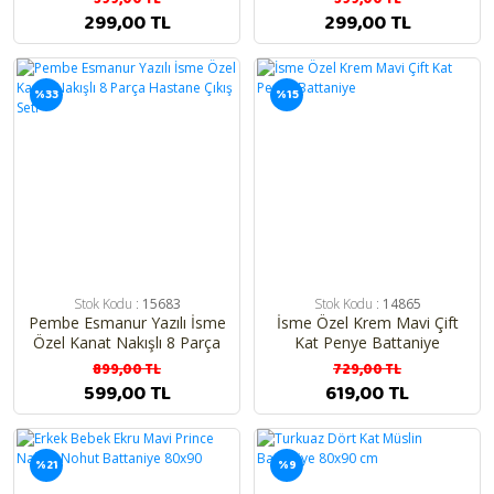
299,00 TL
299,00 TL
%33
%15
Stok Kodu :
15683
Stok Kodu :
14865
Pembe Esmanur Yazılı İsme
İsme Özel Krem Mavi Çift
Özel Kanat Nakışlı 8 Parça
Kat Penye Battaniye
Hastane Çıkış Seti
899,00 TL
729,00 TL
599,00 TL
619,00 TL
%21
%9