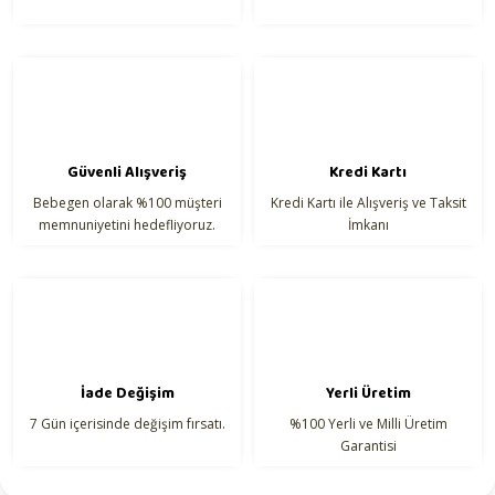
Ürün fiyatı diğer sitelerden daha pahalı.
Bu ürüne benzer farklı alternatifler olmalı.
Güvenli Alışveriş
Kredi Kartı
Bebegen olarak %100 müşteri
Kredi Kartı ile Alışveriş ve Taksit
Gönder
memnuniyetini hedefliyoruz.
İmkanı
İade Değişim
Yerli Üretim
7 Gün içerisinde değişim fırsatı.
%100 Yerli ve Milli Üretim
Garantisi