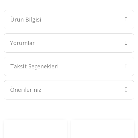
Ürün Bilgisi
Yorumlar
Taksit Seçenekleri
Bu ürüne ilk yorumu siz yapın!
Yorum Yaz
Önerileriniz
Bu ürünün fiyat bilgisi, resim, ürün açıklamalarında ve diğer
konularda yetersiz gördüğünüz noktaları öneri formunu kullanarak
tarafımıza iletebilirsiniz.
Görüş ve önerileriniz için teşekkür ederiz.