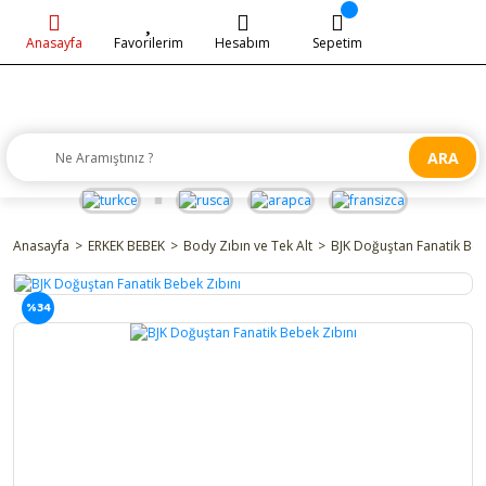
Anasayfa
Favorilerim
Hesabım
Sepetim
ARA
Anasayfa
ERKEK BEBEK
Body Zıbın ve Tek Alt
BJK Doğuştan Fanatik Beb
%34