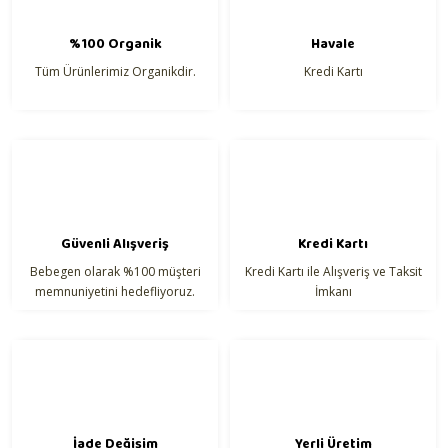
Ürün resmi kalitesiz, bozuk veya görüntülenemiyor.
%100 Organik
Havale
Ürün açıklamasında eksik bilgiler bulunuyor.
Tüm Ürünlerimiz Organikdir.
Kredi Kartı
Ürün bilgilerinde hatalar bulunuyor.
Ürün fiyatı diğer sitelerden daha pahalı.
Bu ürüne benzer farklı alternatifler olmalı.
Güvenli Alışveriş
Kredi Kartı
Bebegen olarak %100 müşteri
Kredi Kartı ile Alışveriş ve Taksit
Gönder
memnuniyetini hedefliyoruz.
İmkanı
İade Değişim
Yerli Üretim