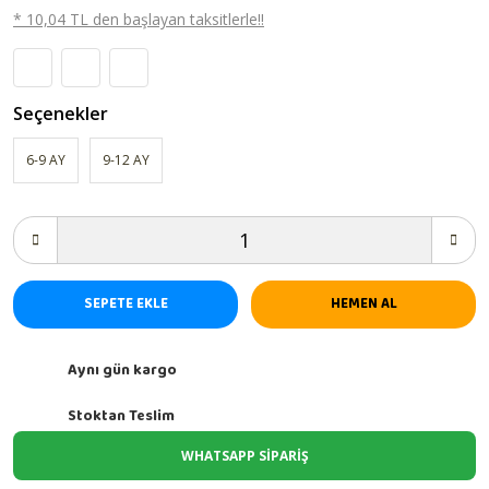
* 10,04 TL den başlayan taksitlerle!!
Seçenekler
6-9 AY
9-12 AY
SEPETE EKLE
HEMEN AL
Aynı gün kargo
Stoktan Teslim
WHATSAPP SİPARİŞ