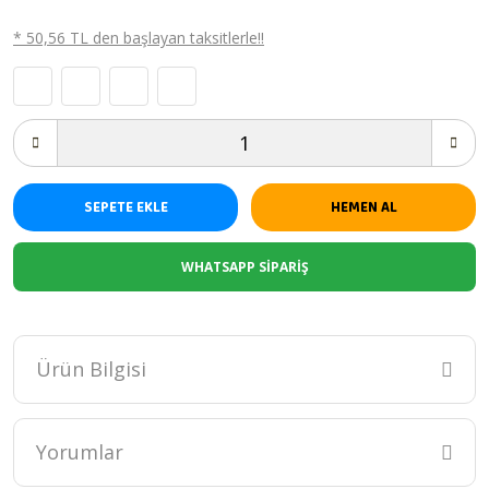
* 50,56 TL den başlayan taksitlerle!!
SEPETE EKLE
HEMEN AL
WHATSAPP SİPARİŞ
Ürün Bilgisi
Boy cm ölçüsündedir.
Eni cm ölçüsündedir.
Yorumlar
Organik iplerden üretimi yapılmıştır.