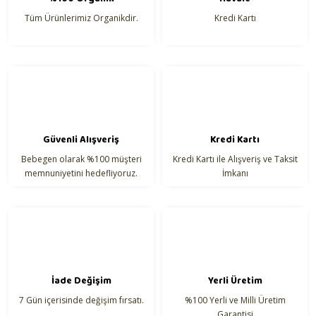
Ürün açıklamasında eksik bilgiler bulunuyor.
Dayanıklı klips sistemi ile kolay kullanım
Tüm Ürünlerimiz Organikdir.
Kredi Kartı
Ürün bilgilerinde hatalar bulunuyor.
Kullanım Alanı:
Ürün fiyatı diğer sitelerden daha pahalı.
Bu ürüne benzer farklı alternatifler olmalı.
Güvenli Alışveriş
Kredi Kartı
Bebegen olarak %100 müşteri
Kredi Kartı ile Alışveriş ve Taksit
Gönder
memnuniyetini hedefliyoruz.
İmkanı
İade Değişim
Yerli Üretim
7 Gün içerisinde değişim fırsatı.
%100 Yerli ve Milli Üretim
Garantisi