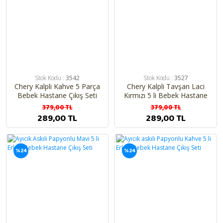
Stok Kodu :
3542
Stok Kodu :
3527
Chery Kalpli Kahve 5 Parça
Chery Kalpli Tavşan Laci
Bebek Hastane Çıkış Seti
Kırmızı 5 li Bebek Hastane
Çıkış Seti
379,00 TL
379,00 TL
289,00 TL
289,00 TL
%24
%24