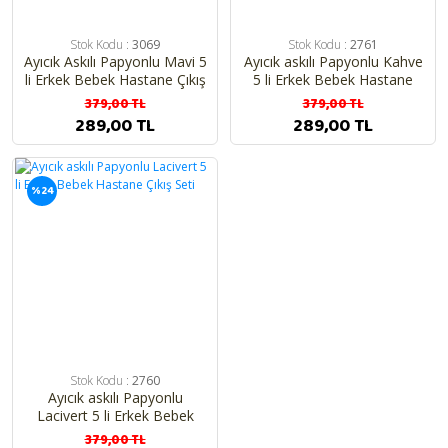
Stok Kodu :
3069
Stok Kodu :
2761
Ayıcık Askılı Papyonlu Mavi 5
Ayıcık askılı Papyonlu Kahve
li Erkek Bebek Hastane Çıkış
5 li Erkek Bebek Hastane
Seti
Çıkış Seti
379,00 TL
379,00 TL
289,00 TL
289,00 TL
%24
Stok Kodu :
2760
Ayıcık askılı Papyonlu
Lacivert 5 li Erkek Bebek
Hastane Çıkış Seti
379,00 TL