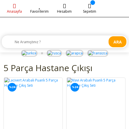
Anasayfa
Favorilerim
Hesabım
Sepetim
ARA
5 Parça Hastane Çıkışı
%24
%24