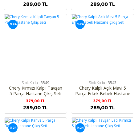
289,00 TL
289,00 TL
%24
%24
Stok Kodu :
3549
Stok Kodu :
3543
Chery Kırmızı Kalpli Tavşan
Chery Kalpli Açık Mavi 5
5 Parça Hastane Çıkış Seti
Parça Erkek Bebek Hastane
Çıkış Seti
379,00 TL
379,00 TL
289,00 TL
289,00 TL
%24
%24