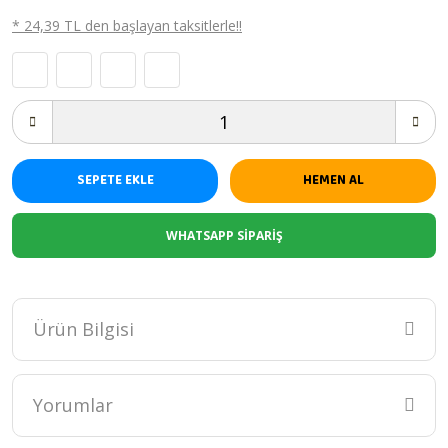
* 24,39 TL den başlayan taksitlerle!!
SEPETE EKLE
HEMEN AL
WHATSAPP SİPARİŞ
Ürün Bilgisi
Unisex Sarı Karışık Desen Kabartmalı Kalın Peluş Battaniye
100x120cm
Yorumlar