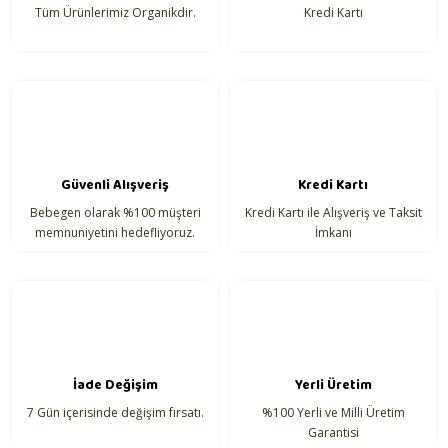
Tüm Ürünlerimiz Organikdir.
Kredi Kartı
Ürün bilgilerinde hatalar bulunuyor.
Ürün fiyatı diğer sitelerden daha pahalı.
Bu ürüne benzer farklı alternatifler olmalı.
Güvenli Alışveriş
Kredi Kartı
Bebegen olarak %100 müşteri
Kredi Kartı ile Alışveriş ve Taksit
Gönder
memnuniyetini hedefliyoruz.
İmkanı
İade Değişim
Yerli Üretim
7 Gün içerisinde değişim fırsatı.
%100 Yerli ve Milli Üretim
Garantisi