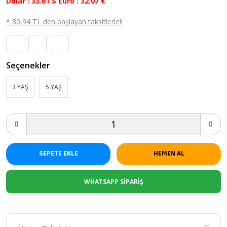
Dolar : 33.61 $ Euro : 32.07 €
* 80,94 TL den başlayan taksitlerle!!
Seçenekler
3 YAŞ
5 YAŞ
SEPETE EKLE
HEMEN AL
WHATSAPP SİPARİŞ