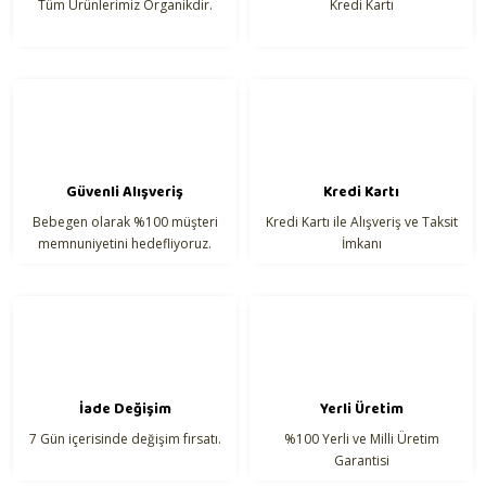
Tüm Ürünlerimiz Organikdir.
Kredi Kartı
Ürün bilgilerinde hatalar bulunuyor.
Ürün fiyatı diğer sitelerden daha pahalı.
Bu ürüne benzer farklı alternatifler olmalı.
Güvenli Alışveriş
Kredi Kartı
Bebegen olarak %100 müşteri
Kredi Kartı ile Alışveriş ve Taksit
Gönder
memnuniyetini hedefliyoruz.
İmkanı
İade Değişim
Yerli Üretim
7 Gün içerisinde değişim fırsatı.
%100 Yerli ve Milli Üretim
Garantisi