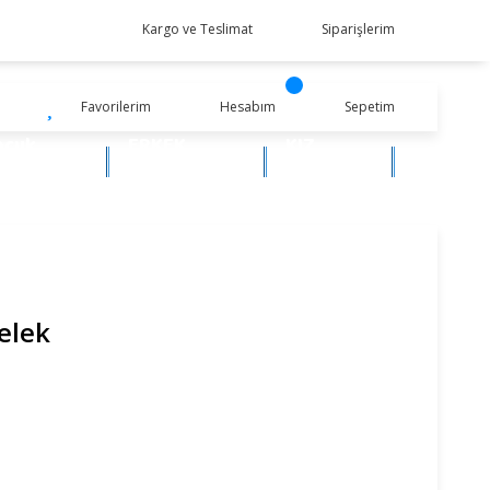
Kargo ve Teslimat
Siparişlerim
Favorilerim
Hesabım
Sepetim
ocuk
ERKEK
KIZ
iyim
BEBEK
BEBEK
elek