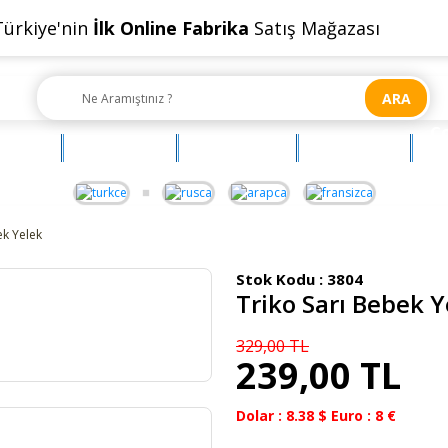
Türkiye'nin
İlk Online Fabrika
Satış Mağazası
ARA
Ç
OYUNCAK
AKSESUAR
BEBEHUM
G
ek Yelek
Stok Kodu :
3804
Triko Sarı Bebek Y
329,00 TL
239,00 TL
Dolar : 8.38 $ Euro : 8 €