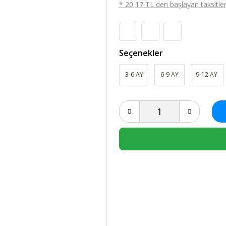
* 20,17 TL den başlayan taksitlerl
Seçenekler
3-6 AY
6-9 AY
9-12 AY