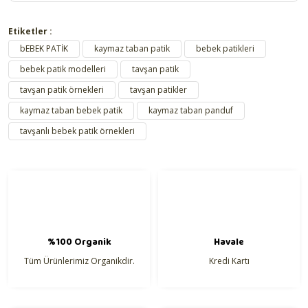
Bu ürünün fiyat bilgisi, resim, ürün açıklamalarında ve diğer
Mayo & Bikini
konularda yetersiz gördüğünüz noktaları öneri formunu kullanarak
Etiketler :
tarafımıza iletebilirsiniz.
bEBEK PATİK
kaymaz taban patik
bebek patikleri
Görüş ve önerileriniz için teşekkür ederiz.
bebek patik modelleri
tavşan patik
tavşan patik örnekleri
tavşan patikler
Ürün resmi kalitesiz, bozuk veya görüntülenemiyor.
kaymaz taban bebek patik
kaymaz taban panduf
Ürün açıklamasında eksik bilgiler bulunuyor.
tavşanlı bebek patik örnekleri
Ürün bilgilerinde hatalar bulunuyor.
Ürün fiyatı diğer sitelerden daha pahalı.
Bu ürüne benzer farklı alternatifler olmalı.
%100 Organik
Havale
Tüm Ürünlerimiz Organikdir.
Kredi Kartı
Gönder