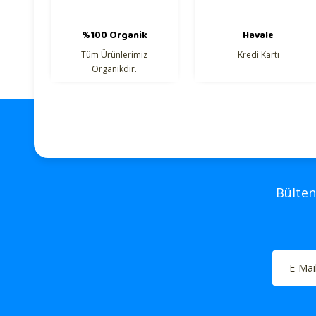
Ürün açıklamasında eksik bilgiler bulunuyor.
Ürün bilgilerinde hatalar bulunuyor.
%100 Organik
Havale
Ürün fiyatı diğer sitelerden daha pahalı.
Tüm Ürünlerimiz
Kredi Kartı
Organikdir.
Bu ürüne benzer farklı alternatifler olmalı.
Bülten