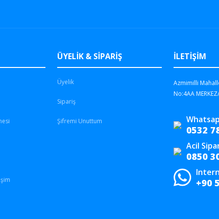
ÜYELİK & SİPARİŞ
İLETİŞİM
Üyelik
Azmimilli Mahall
No:4AA MERKEZ
Sipariş
Whatsap
mesi
Şifremi Unuttum
0532 7
Acil Sipa
0850 3
Intern
işim
+90 