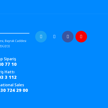
esi, Bayrak Caddesi
/DÜZCE
p Sipariş
80 77 10
riş Hattı
03 3 112
ational Sales
530 724 29 00