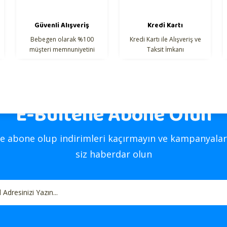
Güvenli Alışveriş
Kredi Kartı
Bebegen olarak %100
Kredi Kartı ile Alışveriş ve
müşteri memnuniyetini
Taksit İmkanı
hedefliyoruz.
E-Bültene Abone Olun
Gönder
e abone olup indirimleri kaçırmayın ve kampanyalar
siz haberdar olun