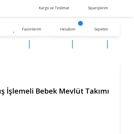
Kargo ve Teslimat
Siparişlerim
Favorilerim
Hesabım
Sepetim
ocuk
ERKEK
KIZ
iyim
BEBEK
BEBEK
ş İşlemeli Bebek Mevlüt Takımı