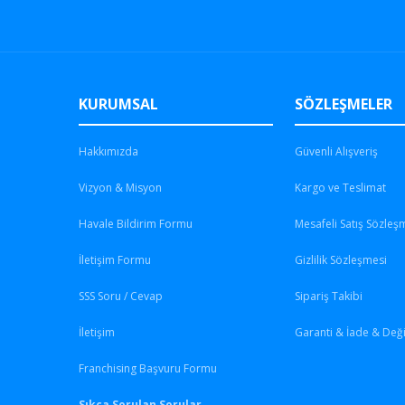
KURUMSAL
SÖZLEŞMELER
Hakkımızda
Güvenli Alışveriş
Vizyon & Misyon
Kargo ve Teslimat
Havale Bildirim Formu
Mesafeli Satış Sözleş
İletişim Formu
Gizlilik Sözleşmesi
SSS Soru / Cevap
Sipariş Takibi
İletişim
Garanti & İade & Değ
Franchising Başvuru Formu
Sıkça Sorulan Sorular