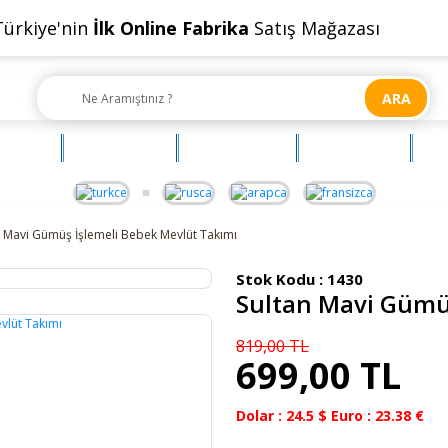
Türkiye'nin
İlk Online Fabrika
Satış Mağazası
ARA
Ç
OYUNCAK
AKSESUAR
BEBEHUM
G
n Mavi Gümüş İşlemeli Bebek Mevlüt Takımı
Stok Kodu :
1430
Sultan Mavi Gümü
819,00 TL
699,00 TL
Dolar : 24.5 $ Euro : 23.38 €