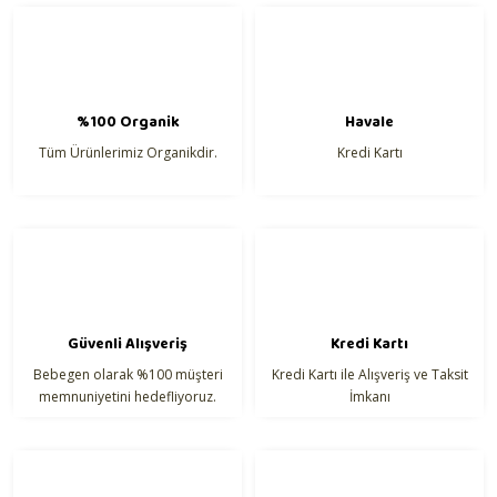
Ürün fiyatı diğer sitelerden daha pahalı.
Bu ürüne benzer farklı alternatifler olmalı.
%100 Organik
Havale
Tüm Ürünlerimiz Organikdir.
Kredi Kartı
Gönder
Güvenli Alışveriş
Kredi Kartı
Bebegen olarak %100 müşteri
Kredi Kartı ile Alışveriş ve Taksit
memnuniyetini hedefliyoruz.
İmkanı