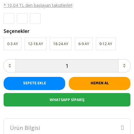
* 10,04 TL den başlayan taksitlerle!!
Seçenekler
0-3 AY
12-18 AY
18-24 AY
6-9 AY
9-12 AY
SEPETE EKLE
HEMEN AL
WHATSAPP SİPARİŞ
Ürün Bilgisi