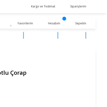
Kargo ve Teslimat
Siparişlerim
Favorilerim
Hesabım
Sepetim
ocuk
ERKEK
KIZ
iyim
BEBEK
BEBEK
tlu Çorap