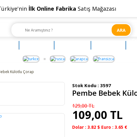
Türkiye'nin
İlk Online Fabrika
Satış Mağazası
ARA
Ç
OYUNCAK
AKSESUAR
BEBEHUM
G
ebek Külotlu Çorap
Stok Kodu :
3597
Pembe Bebek Külo
129,00 TL
109,00 TL
Dolar : 3.82 $ Euro : 3.65 €