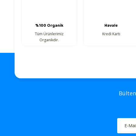
Ürün resmi kalitesiz, bozuk veya görüntülenemiyor.
Ürün açıklamasında eksik bilgiler bulunuyor.
Ürün bilgilerinde hatalar bulunuyor.
%100 Organik
Havale
Ürün fiyatı diğer sitelerden daha pahalı.
Tüm Ürünlerimiz
Kredi Kartı
Organikdir.
Bu ürüne benzer farklı alternatifler olmalı.
Bülten