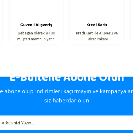
Güvenli Alışveriş
Kredi Kartı
Bebegen olarak %100
Kredi Kartı ile Alışveriş ve
müşteri memnuniyetini
Taksit İmkanı
hedefliyoruz.
E-Bültene Abone Olun
Gönder
e abone olup indirimleri kaçırmayın ve kampanyalar
siz haberdar olun