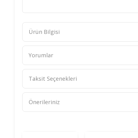
Ürün Bilgisi
Yorumlar
Taksit Seçenekleri
Önerileriniz
Bu ürünün fiyat bilgisi, resim, ürün açıklamalarında ve diğer k
Görüş ve önerileriniz için teşekkür ederiz.