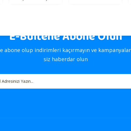
hedefliyoruz.
E-Bültene Abone Olun
Gönder
e abone olup indirimleri kaçırmayın ve kampanyalar
siz haberdar olun