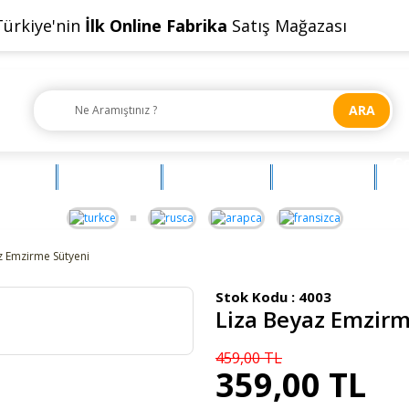
Türkiye'nin
İlk Online Fabrika
Satış Mağazası
ARA
Ç
OYUNCAK
AKSESUAR
BEBEHUM
G
z Emzirme Sütyeni
Stok Kodu :
4003
Liza Beyaz Emzirm
459,00 TL
359,00 TL