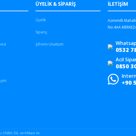
ÜYELİK & SİPARİŞ
İLETİŞİM
Üyelik
Azmimilli Mahall
No:4AA MERKEZ
Sipariş
Whatsap
mesi
Şifremi Unuttum
0532 7
Acil Sipa
0850 3
Intern
işim
+90 
256Bit SSL sertifikası ile