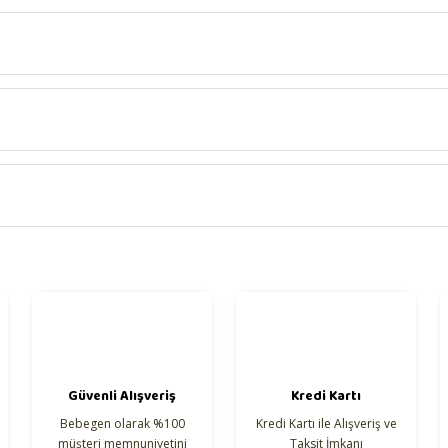
onularda yetersiz gördüğünüz noktaları öneri formunu kullanarak tarafımıza 
Güvenli Alışveriş
Kredi Kartı
Bebegen olarak %100
Kredi Kartı ile Alışveriş ve
müşteri memnuniyetini
Taksit İmkanı