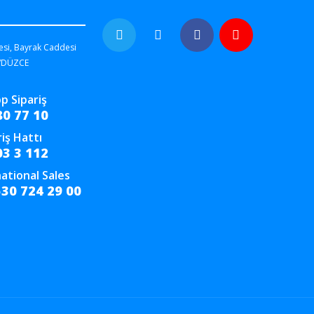
esi, Bayrak Caddesi
/DÜZCE
p Sipariş
80 77 10
riş Hattı
03 3 112
ational Sales
530 724 29 00