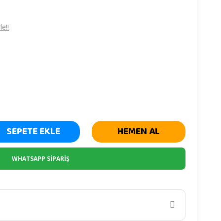
e!!
SEPETE EKLE
HEMEN AL
WHATSAPP SİPARİŞ