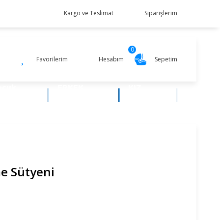
Kargo ve Teslimat
Siparişlerim
0
Favorilerim
Hesabım
Sepetim
ocuk
ERKEK
KIZ
iyim
BEBEK
BEBEK
e Sütyeni