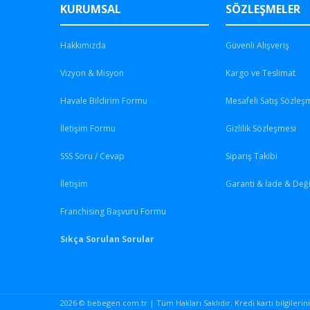
KURUMSAL
SÖZLEŞMELER
Hakkımızda
Güvenli Alışveriş
Vizyon & Misyon
Kargo ve Teslimat
Havale Bildirim Formu
Mesafeli Satış Sözleş
İletişim Formu
Gizlilik Sözleşmesi
SSS Soru / Cevap
Sipariş Takibi
İletişim
Garanti & İade & Değ
Franchising Başvuru Formu
Sıkça Sorulan Sorular
2026 © bebegen.com.tr | Tüm Hakları Saklıdır. Kredi kartı bilgileriniz 