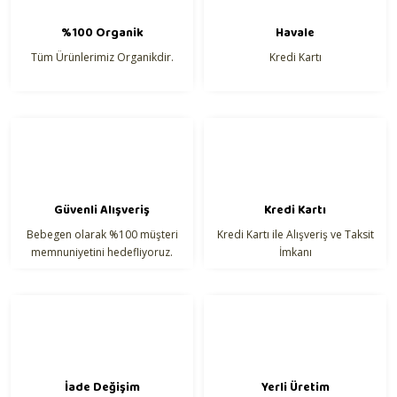
Ürün fiyatı diğer sitelerden daha pahalı.
%100 Organik
Havale
Bu ürüne benzer farklı alternatifler olmalı.
Tüm Ürünlerimiz Organikdir.
Kredi Kartı
Gönder
Güvenli Alışveriş
Kredi Kartı
Bebegen olarak %100 müşteri
Kredi Kartı ile Alışveriş ve Taksit
memnuniyetini hedefliyoruz.
İmkanı
İade Değişim
Yerli Üretim