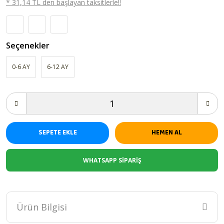
* 31,14 TL den başlayan taksitlerle!!
Seçenekler
0-6 AY
6-12 AY
SEPETE EKLE
HEMEN AL
WHATSAPP SİPARİŞ
Ürün Bilgisi