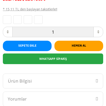
* 15,11 TL den başlayan taksitlerle!!
SEPETE EKLE
HEMEN AL
WHATSAPP SİPARİŞ
Ürün Bilgisi
Kız Çocuk Pembe Unicorn Desenli Uzun Kollu Önlük
Yorumlar
unicorn desenleri