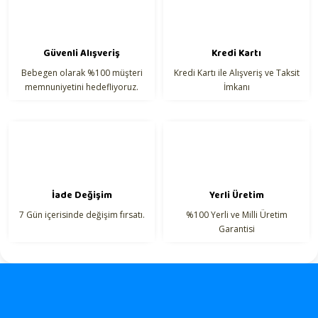
Hareket özgürlüğü sağlayan rahat kesim
Çocuk kullanımına uygun tasarım
Güvenli Alışveriş
Kredi Kartı
Kullanım Alanı:
Bebegen olarak %100 müşteri
Kredi Kartı ile Alışveriş ve Taksit
Gönder
memnuniyetini hedefliyoruz.
İmkanı
İade Değişim
Yerli Üretim
7 Gün içerisinde değişim fırsatı.
%100 Yerli ve Milli Üretim
Garantisi