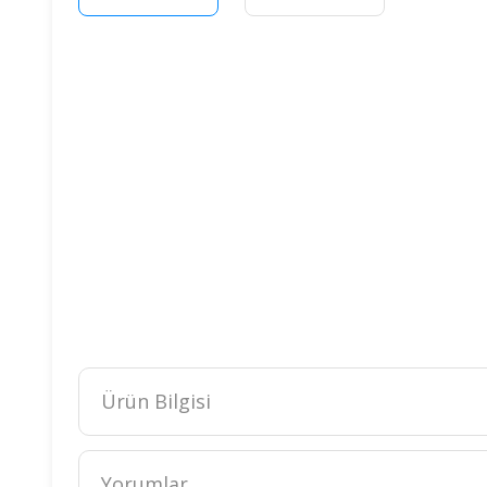
Ürün Bilgisi
Ürünlerimiz bebeklerin hassas ciltlerine uygun.
Ürünlerimiz iade ve değişim garantilidir.
Yorumlar