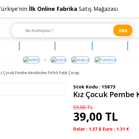
Türkiye'nin
İlk Online Fabrika
Satış Mağazası
ARA
Ç
OYUNCAK
AKSESUAR
BEBEHUM
G
ız Çocuk Pembe Kendinden Fırfırlı Patik Çorap
Stok Kodu :
15873
Kız Çocuk Pembe K
59,00 TL
39,00 TL
Dolar : 1.37 $ Euro : 1.31 €