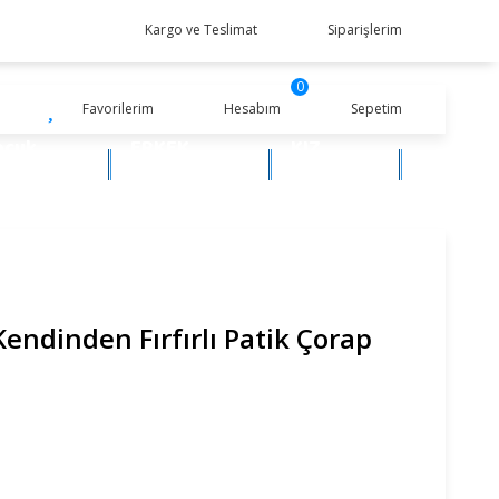
Kargo ve Teslimat
Siparişlerim
0
Favorilerim
Hesabım
Sepetim
ocuk
ERKEK
KIZ
iyim
BEBEK
BEBEK
endinden Fırfırlı Patik Çorap