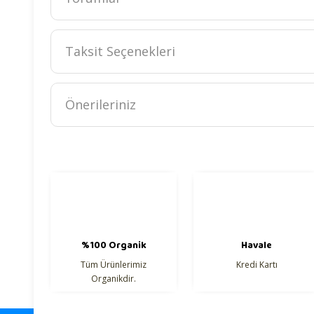
Ürünlerimiz yerli üretimdir.
Taksit Seçenekleri
Önerileriniz
Bu ürünün fiyat bilgisi, resim, ürün açıklamalarında ve diğer k
Görüş ve önerileriniz için teşekkür ederiz.
Ürün resmi kalitesiz, bozuk veya görüntülenemiyor.
Ürün açıklamasında eksik bilgiler bulunuyor.
Ürün bilgilerinde hatalar bulunuyor.
%100 Organik
Havale
Ürün fiyatı diğer sitelerden daha pahalı.
Tüm Ürünlerimiz
Kredi Kartı
Organikdir.
Bu ürüne benzer farklı alternatifler olmalı.