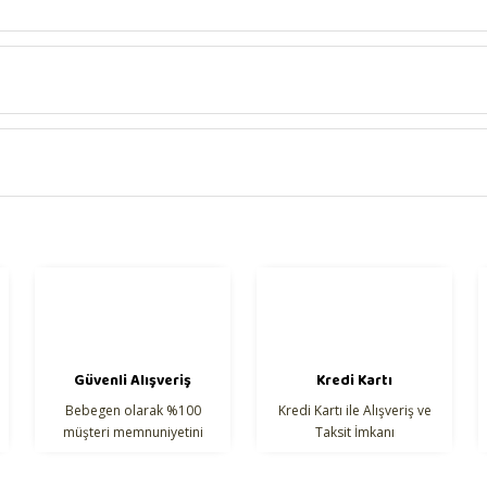
Bu ürüne ilk yorumu siz yapın!
Yorum Yaz
onularda yetersiz gördüğünüz noktaları öneri formunu kullanarak tarafımıza 
Güvenli Alışveriş
Kredi Kartı
Bebegen olarak %100
Kredi Kartı ile Alışveriş ve
müşteri memnuniyetini
Taksit İmkanı
hedefliyoruz.