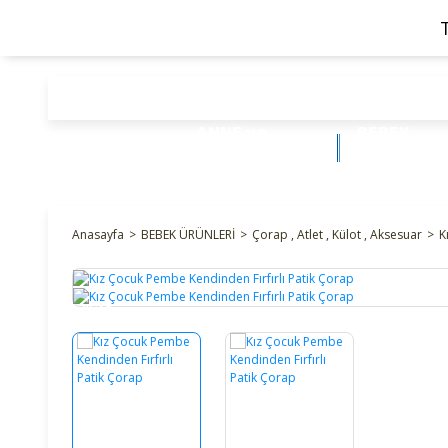
ANNE ve
BEBEK
BEBEK
ÜRÜNLERİ
Anasayfa
BEBEK ÜRÜNLERİ
Çorap , Atlet , Külot , Aksesuar
K
%34