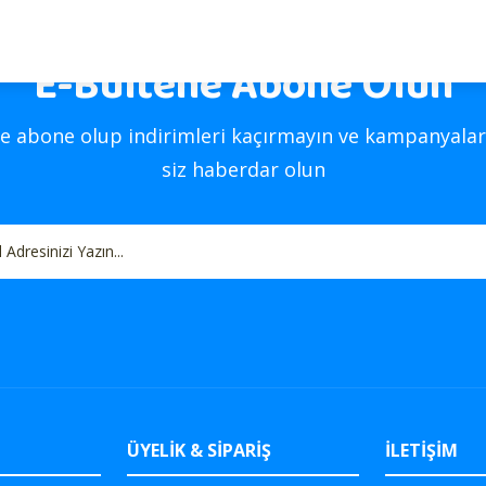
E-Bültene Abone Olun
Gönder
e abone olup indirimleri kaçırmayın ve kampanyalar
siz haberdar olun
ÜYELİK & SİPARİŞ
İLETİŞİM