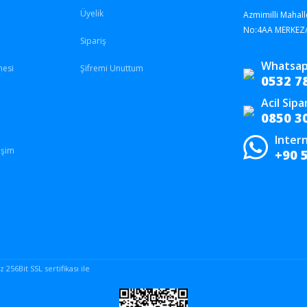
Üyelik
Azmimilli Mahall
No:4AA MERKEZ
Sipariş
Whatsap
mesi
Şifremi Unuttum
0532 7
Acil Sipa
0850 3
Intern
işim
+90 
256Bit SSL sertifikası ile