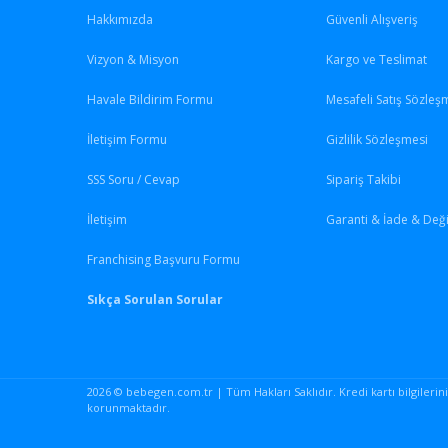
Hakkımızda
Güvenli Alışveriş
Vizyon & Misyon
Kargo ve Teslimat
Havale Bildirim Formu
Mesafeli Satış Sözleş
İletişim Formu
Gizlilik Sözleşmesi
SSS Soru / Cevap
Sipariş Takibi
İletişim
Garanti & İade & Değ
Franchising Başvuru Formu
Sıkça Sorulan Sorular
2026 © bebegen.com.tr | Tüm Hakları Saklıdır. Kredi kartı bilgileriniz 
korunmaktadır.