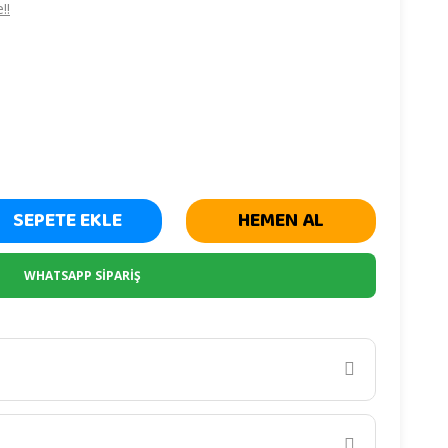
!!
SEPETE EKLE
HEMEN AL
WHATSAPP SİPARİŞ