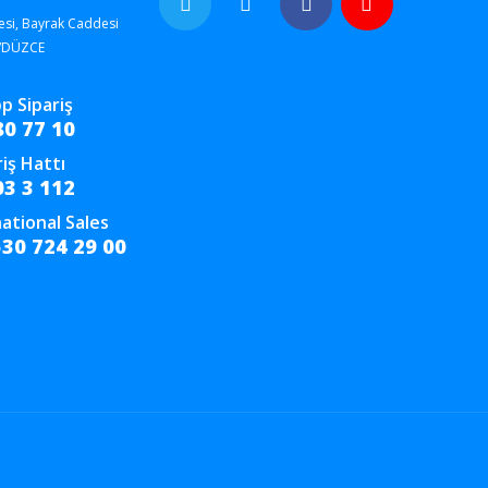
esi, Bayrak Caddesi
/DÜZCE
p Sipariş
80 77 10
riş Hattı
03 3 112
ational Sales
530 724 29 00