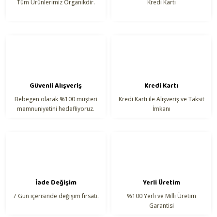
Tüm Ürünlerimiz Organikdir.
Kredi Kartı
Ürün bilgilerinde hatalar bulunuyor.
Ürün fiyatı diğer sitelerden daha pahalı.
Bu ürüne benzer farklı alternatifler olmalı.
Güvenli Alışveriş
Kredi Kartı
Bebegen olarak %100 müşteri
Kredi Kartı ile Alışveriş ve Taksit
Gönder
memnuniyetini hedefliyoruz.
İmkanı
İade Değişim
Yerli Üretim
7 Gün içerisinde değişim fırsatı.
%100 Yerli ve Milli Üretim
Garantisi