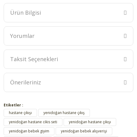
Mayo & Bikini
Ürün Bilgisi
Yorumlar
Taksit Seçenekleri
Bu ürüne ilk yorumu siz yapın!
Yorum Yaz
Önerileriniz
Bu ürünün fiyat bilgisi, resim, ürün açıklamalarında ve diğer
konularda yetersiz gördüğünüz noktaları öneri formunu kullanarak
Etiketler :
tarafımıza iletebilirsiniz.
hastane çıkışı
yenidoğan hastane çıkış
Görüş ve önerileriniz için teşekkür ederiz.
yenidoğan hastane cikis seti
yenidoğan hastane çıkışı
yenidoğan bebek giyim
yenidoğan bebek alışverişi
Ürün resmi kalitesiz, bozuk veya görüntülenemiyor.