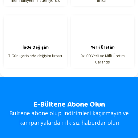
memnuniyetini hedefliyoruz.
İmkanı
İade Değişim
Yerli Üretim
7 Gün içerisinde değişim fırsatı.
%100 Yerli ve Milli Üretim
Garantisi
E-Bültene Abone Olun
Bültene abone olup indirimleri kaçırmayın ve
kampanyalardan ilk siz haberdar olun