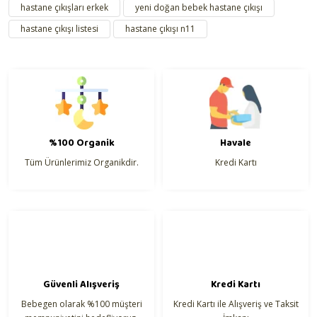
hastane çıkışları erkek
yeni doğan bebek hastane çıkışı
Ürün açıklamasında eksik bilgiler bulunuyor.
hastane çıkışı listesi
hastane çıkışı n11
Ürün bilgilerinde hatalar bulunuyor.
Ürün fiyatı diğer sitelerden daha pahalı.
Bu ürüne benzer farklı alternatifler olmalı.
%100 Organik
Havale
Tüm Ürünlerimiz Organikdir.
Kredi Kartı
Gönder
Güvenli Alışveriş
Kredi Kartı
Bebegen olarak %100 müşteri
Kredi Kartı ile Alışveriş ve Taksit