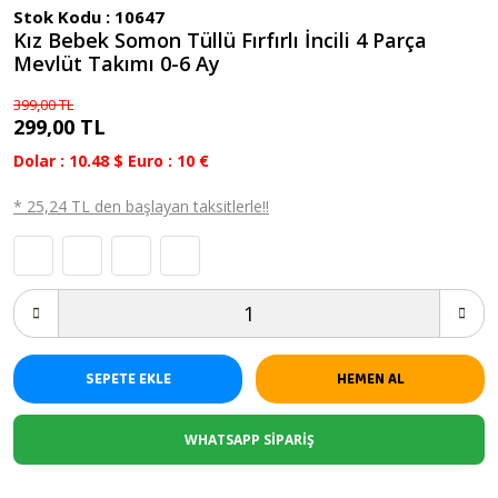
Stok Kodu :
10647
Hediyelik Ürünler
Kız Bebek Somon Tüllü Fırfırlı İncili 4 Parça
Mevlüt Takımı 0-6 Ay
Taraftar Bebek Takımları
399,00 TL
Bebek Yazlık Modeller
299,00 TL
Dolar : 10.48 $ Euro : 10 €
Bebek Kışlık Modeller
* 25,24 TL den başlayan taksitlerle!!
Atkı , Bere , Eldiven
Bebek Beslenme Ürünleri
Bebek Kıyafetleri
Bebek Yatakları
SEPETE EKLE
HEMEN AL
Biberon
En Yeniler
WHATSAPP SİPARİŞ
İsimli Özel Bebek Ürünleri