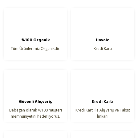
Mayo & Bikini
tarafımıza iletebilirsiniz.
Görüş ve önerileriniz için teşekkür ederiz.
Ürün resmi kalitesiz, bozuk veya görüntülenemiyor.
%100 Organik
Havale
Ürün açıklamasında eksik bilgiler bulunuyor.
Tüm Ürünlerimiz Organikdir.
Kredi Kartı
Ürün bilgilerinde hatalar bulunuyor.
Ürün fiyatı diğer sitelerden daha pahalı.
Bu ürüne benzer farklı alternatifler olmalı.
Güvenli Alışveriş
Kredi Kartı
Bebegen olarak %100 müşteri
Kredi Kartı ile Alışveriş ve Taksit
Gönder
memnuniyetini hedefliyoruz.
İmkanı