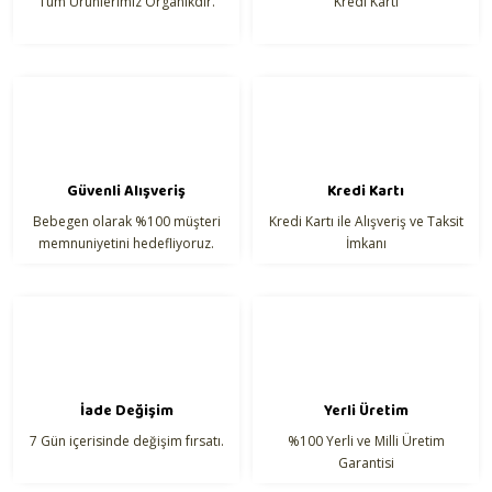
Tüm Ürünlerimiz Organikdir.
Kredi Kartı
Dayanıklı ve uzun ömürlü dikişler
Ürün bilgilerinde hatalar bulunuyor.
Kullanım Alanı:
Ürün fiyatı diğer sitelerden daha pahalı.
Bu ürüne benzer farklı alternatifler olmalı.
Güvenli Alışveriş
Kredi Kartı
Bebegen olarak %100 müşteri
Kredi Kartı ile Alışveriş ve Taksit
Gönder
memnuniyetini hedefliyoruz.
İmkanı
İade Değişim
Yerli Üretim
7 Gün içerisinde değişim fırsatı.
%100 Yerli ve Milli Üretim
Garantisi