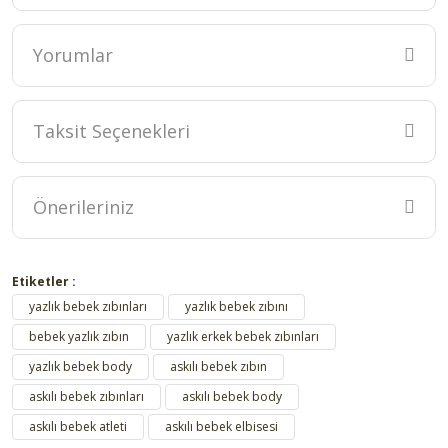
Yorumlar
Taksit Seçenekleri
Bu ürüne ilk yorumu siz yapın!
Yorum Yaz
Önerileriniz
Bu ürünün fiyat bilgisi, resim, ürün açıklamalarında ve diğer
konularda yetersiz gördüğünüz noktaları öneri formunu kullanarak
Etiketler :
tarafımıza iletebilirsiniz.
yazlık bebek zıbınları
yazlık bebek zıbını
Görüş ve önerileriniz için teşekkür ederiz.
bebek yazlık zıbın
yazlık erkek bebek zıbınları
yazlık bebek body
askılı bebek zıbın
Ürün resmi kalitesiz, bozuk veya görüntülenemiyor.
askılı bebek zıbınları
askılı bebek body
Ürün açıklamasında eksik bilgiler bulunuyor.
askılı bebek atleti
askılı bebek elbisesi
Ürün bilgilerinde hatalar bulunuyor.