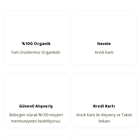
Ürün fiyatı diğer sitelerden daha pahalı.
Bu ürüne benzer farklı alternatifler olmalı.
%100 Organik
Havale
Tüm Ürünlerimiz Organikdir.
Kredi Kartı
Gönder
Güvenli Alışveriş
Kredi Kartı
Bebegen olarak %100 müşteri
Kredi Kartı ile Alışveriş ve Taksit
memnuniyetini hedefliyoruz.
İmkanı