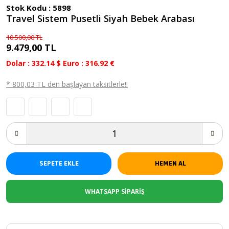
Stok Kodu :
5898
Hediyelik Ürünler
Travel Sistem Pusetli Siyah Bebek Arabası
Taraftar Bebek Takımları
10.500,00 TL
9.479,00 TL
Bebek Yazlık Modeller
Dolar : 332.14 $ Euro : 316.92 €
Bebek Kışlık Modeller
* 800,03 TL den başlayan taksitlerle!!
Atkı , Bere , Eldiven
Bebek Beslenme Ürünleri
Bebek Kıyafetleri
Bebek Yatakları
SEPETE EKLE
HEMEN AL
Biberon
WHATSAPP SİPARİŞ
En Yeniler
İsimli Özel Bebek Ürünleri