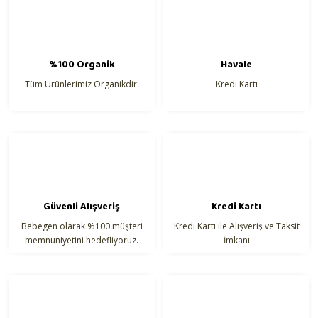
Ürün açıklamasında eksik bilgiler bulunuyor.
Ürün bilgilerinde hatalar bulunuyor.
Ürün fiyatı diğer sitelerden daha pahalı.
%100 Organik
Havale
Bu ürüne benzer farklı alternatifler olmalı.
Tüm Ürünlerimiz Organikdir.
Kredi Kartı
Gönder
Güvenli Alışveriş
Kredi Kartı
Bebegen olarak %100 müşteri
Kredi Kartı ile Alışveriş ve Taksit
memnuniyetini hedefliyoruz.
İmkanı