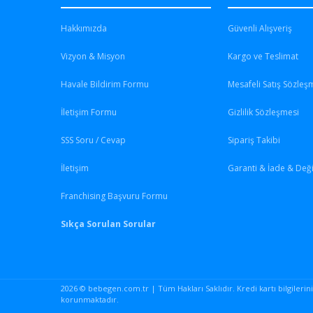
Hakkımızda
Güvenli Alışveriş
Vizyon & Misyon
Kargo ve Teslimat
Havale Bildirim Formu
Mesafeli Satış Sözleş
İletişim Formu
Gizlilik Sözleşmesi
SSS Soru / Cevap
Sipariş Takibi
İletişim
Garanti & İade & Değ
Franchising Başvuru Formu
Sıkça Sorulan Sorular
2026 © bebegen.com.tr | Tüm Hakları Saklıdır. Kredi kartı bilgileriniz 
korunmaktadır.