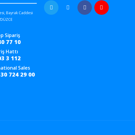
esi, Bayrak Caddesi
/DÜZCE
p Sipariş
80 77 10
riş Hattı
03 3 112
ational Sales
530 724 29 00