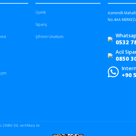
Üyelik
Azmimilli Mahall
No:4AA MERKEZ
Sipariş
Whatsap
mesi
Şifremi Unuttum
0532 7
Acil Sipa
0850 3
Intern
işim
+90 
256Bit SSL sertifikası ile