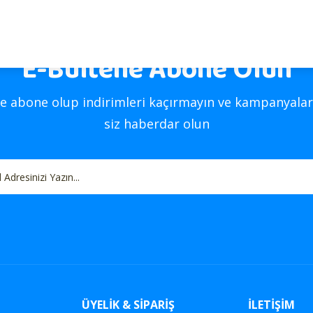
E-Bültene Abone Olun
Gönder
e abone olup indirimleri kaçırmayın ve kampanyalar
siz haberdar olun
ÜYELİK & SİPARİŞ
İLETİŞİM