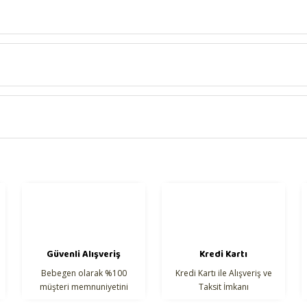
Bu ürüne ilk yorumu siz yapın!
malzeme kullanılmamıştır.
Yorum Yaz
onularda yetersiz gördüğünüz noktaları öneri formunu kullanarak tarafımıza 
Güvenli Alışveriş
Kredi Kartı
Bebegen olarak %100
Kredi Kartı ile Alışveriş ve
müşteri memnuniyetini
Taksit İmkanı
hedefliyoruz.