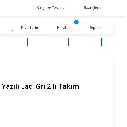
Kargo ve Teslimat
Siparişlerim
Favorilerim
Hesabım
Sepetim
ocuk
ERKEK
KIZ
iyim
BEBEK
BEBEK
Yazılı Laci Gri 2'li Takım