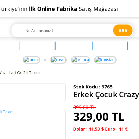
Türkiye'nin
İlk Online Fabrika
Satış Mağazası
ARA
Ç
OYUNCAK
AKSESUAR
BEBEHUM
G
zılı Laci Gri 2'li Takım
Stok Kodu :
9765
Erkek Çocuk Crazy 
399,00 TL
329,00 TL
Dolar : 11.53 $ Euro : 11 €