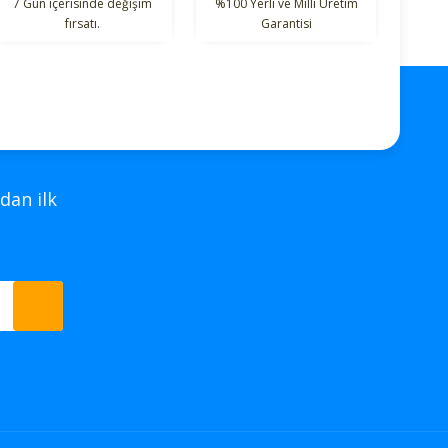
7 Gün içerisinde değişim
%100 Yerli ve Milli Üretim
fırsatı.
Garantisi
dan ilk