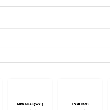
Bu ürüne ilk yorumu siz yapın!
Yorum Yaz
onularda yetersiz gördüğünüz noktaları öneri formunu kullanarak tarafımıza 
Güvenli Alışveriş
Kredi Kartı