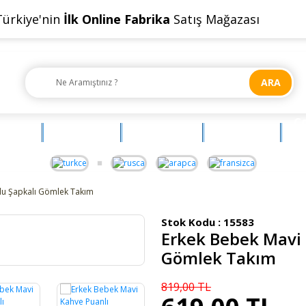
Türkiye'nin
İlk Online Fabrika
Satış Mağazası
ARA
Ç
OYUNCAK
AKSESUAR
BEBEHUM
G
lu Şapkalı Gömlek Takım
Stok Kodu :
15583
Erkek Bebek Mavi 
Yeni
Gömlek Takım
819,00 TL