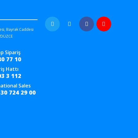
esi, Bayrak Caddesi
/DÜZCE
p Sipariş
80 77 10
riş Hattı
03 3 112
ational Sales
530 724 29 00