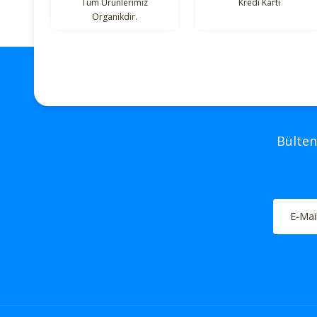
Ürün fiyatı diğer sitelerden daha pahalı.
Tüm Ürünlerimiz
Kredi Kartı
Organikdir.
Bu ürüne benzer farklı alternatifler olmalı.
Bülten