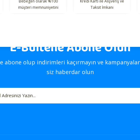
Bebegen olarak %100
Kredi Kartı ile Alışveriş ve
müşteri memnuniyetini
Taksit İmkanı
hedefliyoruz.
E-Bültene Abone Olun
Gönder
e abone olup indirimleri kaçırmayın ve kampanyalar
siz haberdar olun