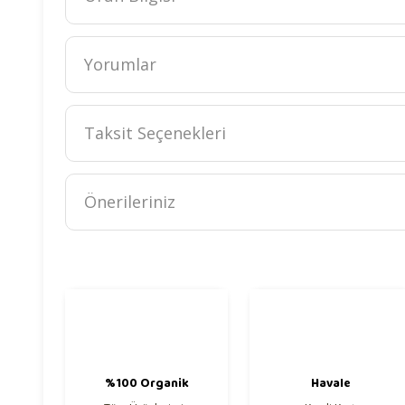
Yorumlar
Taksit Seçenekleri
Önerileriniz
Bu ürünün fiyat bilgisi, resim, ürün açıklamalarında ve diğer k
Görüş ve önerileriniz için teşekkür ederiz.
Ürün resmi kalitesiz, bozuk veya görüntülenemiyor.
Ürün açıklamasında eksik bilgiler bulunuyor.
Ürün bilgilerinde hatalar bulunuyor.
%100 Organik
Havale