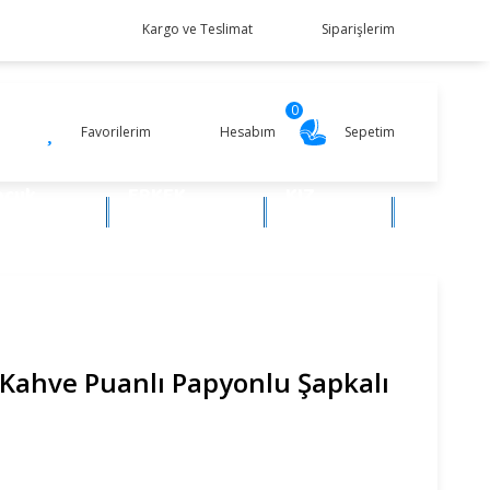
Kargo ve Teslimat
Siparişlerim
0
Favorilerim
Hesabım
Sepetim
ocuk
ERKEK
KIZ
iyim
BEBEK
BEBEK
Kahve Puanlı Papyonlu Şapkalı