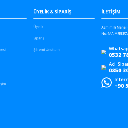
ÜYELİK & SİPARİŞ
İLETİŞİM
Üyelik
Azmimilli Mahall
No:4AA MERKEZ
Sipariş
Whatsap
mesi
Şifremi Unuttum
0532 7
Acil Sipa
0850 3
Intern
işim
+90 