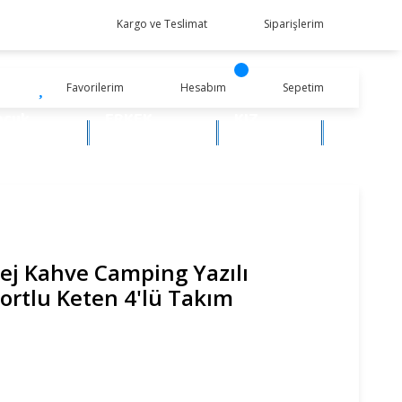
Kargo ve Teslimat
Siparişlerim
Favorilerim
Hesabım
Sepetim
ocuk
ERKEK
KIZ
iyim
BEBEK
BEBEK
ej Kahve Camping Yazılı
Şortlu Keten 4'lü Takım