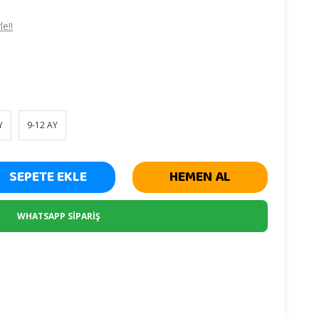
e!!
Y
9-12 AY
SEPETE EKLE
HEMEN AL
WHATSAPP SİPARİŞ