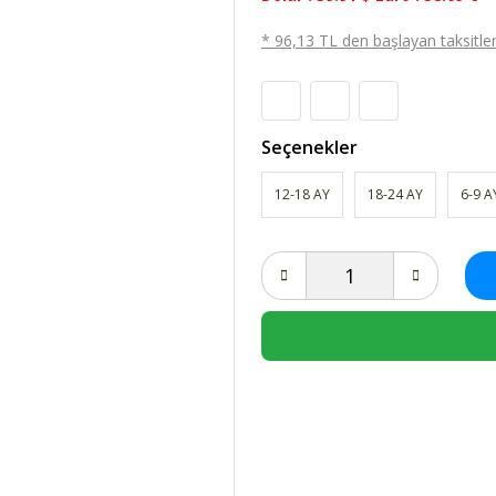
* 96,13 TL den başlayan taksitlerl
Seçenekler
12-18 AY
18-24 AY
6-9 A