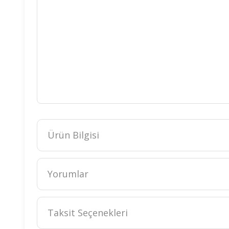
Ürün Bilgisi
Erkek Bebek Lüx Bej Kahve Camping Yazılı Gömlekli Şapka
Yorumlar
Taksit Seçenekleri