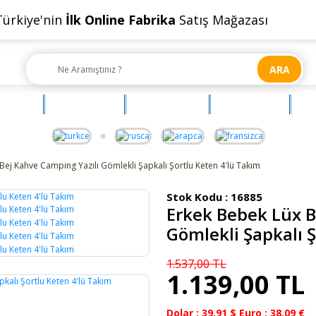
Türkiye'nin
İlk Online Fabrika
Satış Mağazası
ARA
Ç
OYUNCAK
AKSESUAR
BEBEHUM
G
Bej Kahve Camping Yazılı Gömlekli Şapkalı Şortlu Keten 4'lü Takım
Stok Kodu :
16885
Erkek Bebek Lüx B
Yeni
Gömlekli Şapkalı 
1.537,00 TL
1.139,00 TL
Dolar : 39.91 $ Euro : 38.09 €