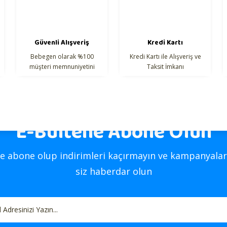
Güvenli Alışveriş
Kredi Kartı
Bebegen olarak %100
Kredi Kartı ile Alışveriş ve
müşteri memnuniyetini
Taksit İmkanı
hedefliyoruz.
E-Bültene Abone Olun
Gönder
e abone olup indirimleri kaçırmayın ve kampanyalar
siz haberdar olun