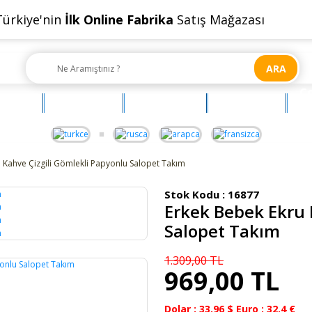
Türkiye'nin
İlk Online Fabrika
Satış Mağazası
ARA
Ç
OYUNCAK
AKSESUAR
BEBEHUM
G
 Kahve Çizgili Gömlekli Papyonlu Salopet Takım
Stok Kodu :
16877
Erkek Bebek Ekru 
Yeni
Salopet Takım
1.309,00 TL
969,00 TL
Dolar : 33.96 $ Euro : 32.4 €