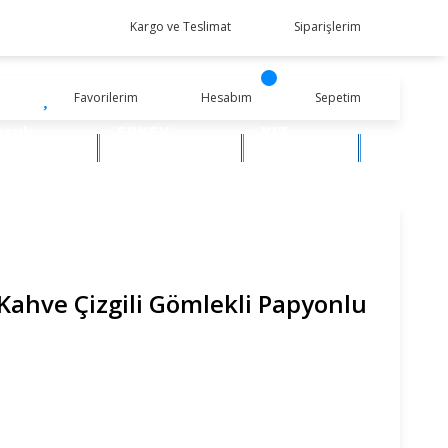
Kargo ve Teslimat
Siparişlerim
Favorilerim
Hesabım
Sepetim
ocuk
ERKEK
KIZ
iyim
BEBEK
BEBEK
Kahve Çizgili Gömlekli Papyonlu