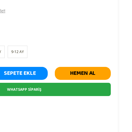
e!!
Y
9-12 AY
SEPETE EKLE
HEMEN AL
WHATSAPP SİPARİŞ