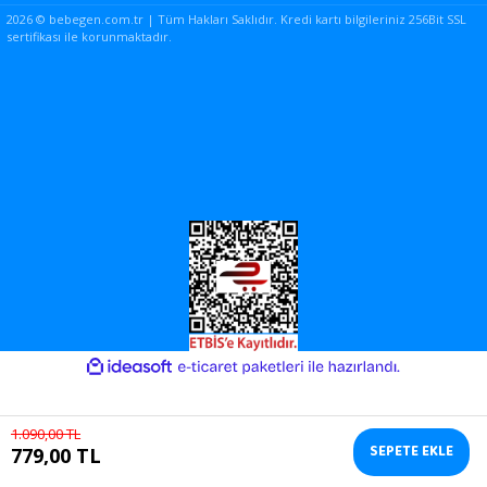
2026 © bebegen.com.tr | Tüm Hakları Saklıdır. Kredi kartı bilgileriniz 256Bit SSL
sertifikası ile korunmaktadır.
ile
ideasoft
e-
hazırlandı.
ticaret
paketleri
1.090,00 TL
SEPETE EKLE
779,00 TL