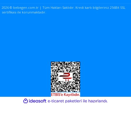
2026 © bebegen.com.tr | Tüm Hakları Saklıdır. Kredi kartı bilgileriniz 256Bit SSL
sertifikası ile korunmaktadır.
ile
ideasoft
e-
hazırlandı.
ticaret
paketleri