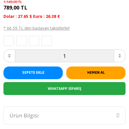
1.149,00 TL
789,00 TL
Dolar : 27.65 $ Euro : 26.38 €
* 66,59 TL den başlayan taksitlerle!!
SEPETE EKLE
HEMEN AL
WHATSAPP SİPARİŞ
1.149,00 TL
Ürün Bilgisi
SEPETE EKLE
789,00 TL