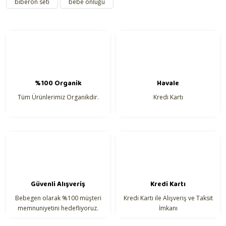
biberon seti
bebe önlüğü
Ürün resmi kalitesiz, bozuk veya görüntülenemiyor.
Mayo & Bikini
Ürün açıklamasında eksik bilgiler bulunuyor.
Ürün bilgilerinde hatalar bulunuyor.
Ürün fiyatı diğer sitelerden daha pahalı.
Bu ürüne benzer farklı alternatifler olmalı.
%100 Organik
Havale
Tüm Ürünlerimiz Organikdir.
Kredi Kartı
Gönder
Güvenli Alışveriş
Kredi Kartı
Bebegen olarak %100 müşteri
Kredi Kartı ile Alışveriş ve Taksit
memnuniyetini hedefliyoruz.
İmkanı