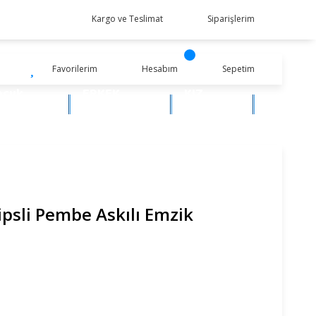
Kargo ve Teslimat
Siparişlerim
Favorilerim
Hesabım
Sepetim
ocuk
ERKEK
KIZ
iyim
BEBEK
BEBEK
psli Pembe Askılı Emzik