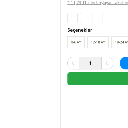
* 11,73 TL den başlayan taksitlerl
Seçenekler
0-6 AY
12-18 AY
18-24 A