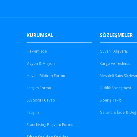
KURUMSAL
SÖZLEŞMELER
Hakkımızda
Güvenli Alışveriş
Vizyon & Misyon
Kargo ve Teslimat
Havale Bildirim Formu
Mesafeli Satış Sözleş
İletişim Formu
Gizlilik Sözleşmesi
SSS Soru / Cevap
Sipariş Takibi
İletişim
Garanti & İade & Değ
Franchising Başvuru Formu
Sıkça Sorulan Sorular