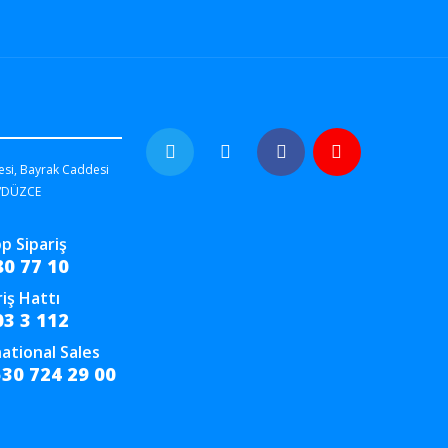
esi, Bayrak Caddesi
/DÜZCE
p Sipariş
80 77 10
riş Hattı
03 3 112
ational Sales
530 724 29 00