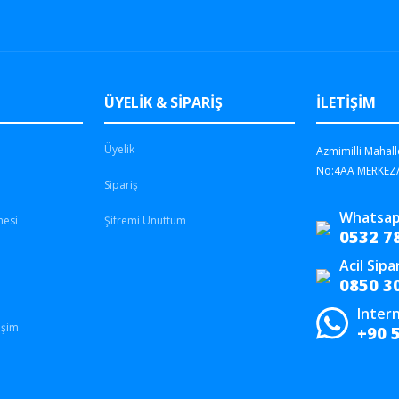
ÜYELİK & SİPARİŞ
İLETİŞİM
Üyelik
Azmimilli Mahall
No:4AA MERKEZ
Sipariş
Whatsap
mesi
Şifremi Unuttum
0532 7
Acil Sipa
0850 3
Intern
işim
+90 