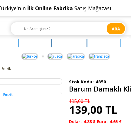
Türkiye'nin
İlk Online Fabrika
Satış Mağazası
ARA
Ç
OYUNCAK
AKSESUAR
BEBEHUM
G
ı Emzik
Stok Kodu :
4850
Barum Damaklı Kli
195,00 TL
139,00 TL
Dolar : 4.88 $ Euro : 4.65 €