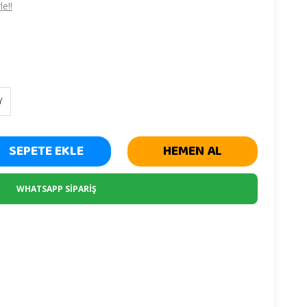
e!!
Y
SEPETE EKLE
HEMEN AL
WHATSAPP SİPARİŞ