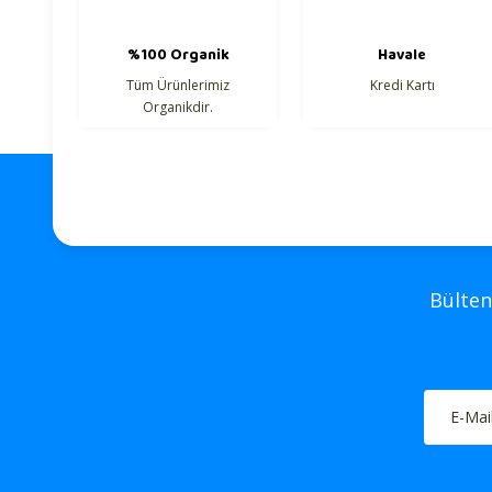
Ürün açıklamasında eksik bilgiler bulunuyor.
Ürün bilgilerinde hatalar bulunuyor.
%100 Organik
Havale
Ürün fiyatı diğer sitelerden daha pahalı.
Tüm Ürünlerimiz
Kredi Kartı
Organikdir.
Bu ürüne benzer farklı alternatifler olmalı.
Bülten