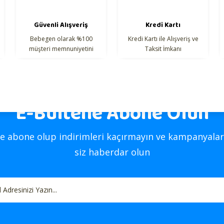
Güvenli Alışveriş
Kredi Kartı
Bebegen olarak %100
Kredi Kartı ile Alışveriş ve
müşteri memnuniyetini
Taksit İmkanı
hedefliyoruz.
E-Bültene Abone Olun
Gönder
e abone olup indirimleri kaçırmayın ve kampanyalar
siz haberdar olun