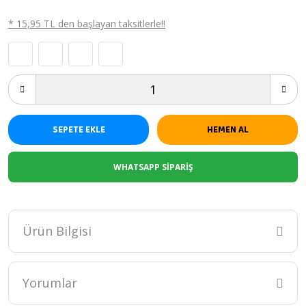
* 15,95 TL den başlayan taksitlerle!!
SEPETE EKLE
HEMEN AL
WHATSAPP SİPARİŞ
Ürün Bilgisi
BPA İçermez
Cam Biberon
Yorumlar
Ürün İçeriği