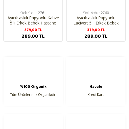
Stok Kodu :
2761
Stok Kodu :
2760
Ayıcık askılı Papyonlu Kahve
Ayıcık askılı Papyonlu
5 li Erkek Bebek Hastane
Lacivert 5 li Erkek Bebek
Çıkış Seti
Hastane Çıkış Seti
379,00 TL
379,00 TL
289,00 TL
289,00 TL
%100 Organik
Havale
Tüm Ürünlerimiz Organikdir.
Kredi Kartı