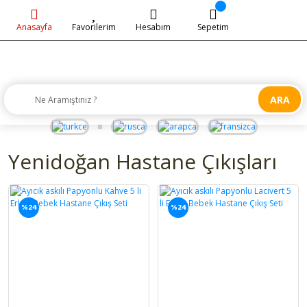
Anasayfa
Favorilerim
Hesabım
Sepetim
ARA
Yenidoğan Hastane Çıkışları
%24
%24