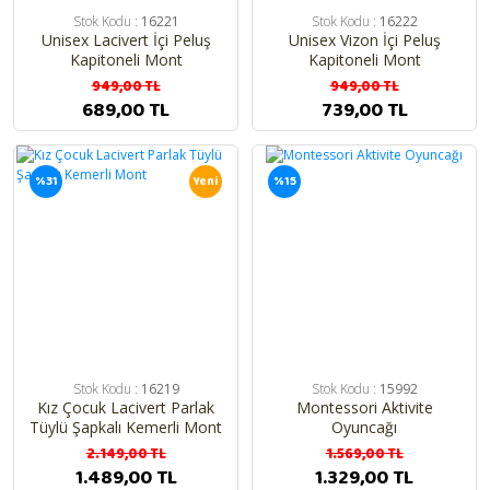
Stok Kodu :
16221
Stok Kodu :
16222
Hediyelik Ürünler
Unisex Lacivert İçi Peluş
Unisex Vizon İçi Peluş
Kapitoneli Mont
Kapitoneli Mont
Taraftar Bebek Takımları
949,00 TL
949,00 TL
689,00 TL
739,00 TL
Bebek Yazlık Modeller
Bebek Kışlık Modeller
%31
Yeni
%15
Atkı , Bere , Eldiven
Bebek Beslenme Ürünleri
Bebek Kıyafetleri
Bebek Yatakları
Biberon
Stok Kodu :
16219
Stok Kodu :
15992
Kız Çocuk Lacivert Parlak
Montessori Aktivite
En Yeniler
Tüylü Şapkalı Kemerli Mont
Oyuncağı
2.149,00 TL
1.569,00 TL
İsimli Özel Bebek Ürünleri
1.489,00 TL
1.329,00 TL