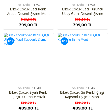
Stok Kodu :
11652
Stok Kodu :
11650
Erkek Çocuk Laci Renkli
Erkek Çocuk Laci Turuncu
Araba Desenli Şişme Mont
Uzay Gemi Desenli Şişme
Mont
849,00 TL
869,00 TL
799,00 TL
799,00 TL
%18
%18
Stok Kodu :
11649
Stok Kodu :
11648
Erkek Çocuk Siyah Renkli
Erkek Çocuk Gri Renkli Çizgili
Çizgili Ultimate Yazılı
Kapşonlu Şişme Mont
Kapşonlu Şisme Mont
599,00 TL
599,00 TL
489,00 TL
489,00 TL