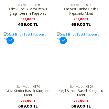
Stok Kodu :
11646
Stok Kodu :
10371
Erkek Çocuk Mavi Renkli
Lacivert Simba Baskılı
Çizgili Desenli Kapşonlu
Kapşonlu Mont
Şişme Mont
599,00 TL
759,00 TL
489,00 TL
689,00 TL
%9
%9
Stok Kodu :
10370
Stok Kodu :
10369
Mavi Simba Baskılı Kapşonlu
Yeşil Simba Baskılı Kapşonlu
Mont
Mont
759,00 TL
759,00 TL
689,00 TL
689,00 TL