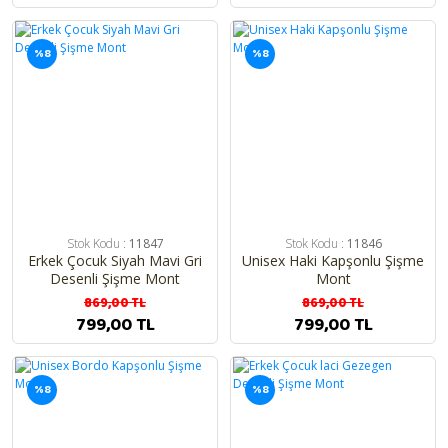
Mayo & Bikini
%8
%8
Stok Kodu :
11847
Stok Kodu :
11846
Erkek Çocuk Siyah Mavi Gri
Unisex Haki Kapşonlu Şişme
Desenli Şişme Mont
Mont
869,00 TL
869,00 TL
799,00 TL
799,00 TL
%8
%8