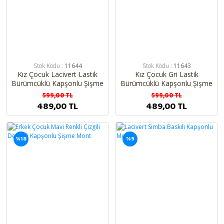
Stok Kodu :
11644
Stok Kodu :
11643
Kız Çocuk Lacivert Lastik
Kız Çocuk Gri Lastik
Bürümcüklü Kapşonlu Şişme
Bürümcüklü Kapşonlu Şişme
Mont
Mont
599,00 TL
599,00 TL
489,00 TL
489,00 TL
%18
%9