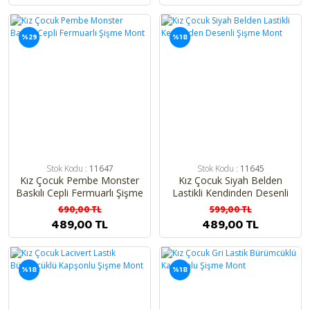
%29
%18
Stok Kodu :
11647
Stok Kodu :
11645
Kız Çocuk Pembe Monster
Kız Çocuk Siyah Belden
Baskılı Cepli Fermuarlı Şişme
Lastikli Kendinden Desenli
Mont
Şişme Mont
690,00 TL
599,00 TL
489,00 TL
489,00 TL
%18
%18