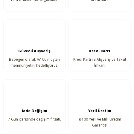
Ürün bilgilerinde hatalar bulunuyor.
Ürün fiyatı diğer sitelerden daha pahalı.
Bu ürüne benzer farklı alternatifler olmalı.
Güvenli Alışveriş
Kredi Kartı
Bebegen olarak %100 müşteri
Kredi Kartı ile Alışveriş ve Taksit
Gönder
memnuniyetini hedefliyoruz.
İmkanı
İade Değişim
Yerli Üretim
7 Gün içerisinde değişim fırsatı.
%100 Yerli ve Milli Üretim
Garantisi